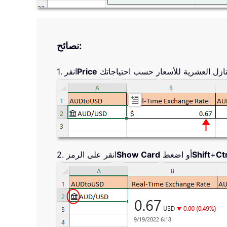
نصائح:
Price
1. انقر
Ctr
+
Shift
أو اضغط
Show Card
2. انقر على الرمز