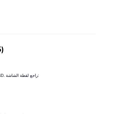
الحصول
1. حدد خليةً وأدخل زوج العملات مفصولًا بـ “/” أو “:”، فعلى سبيل المثال، لتحويل AUD إلى USD، اكتب AUD/USD أو AUD:USD. راجع لقطة الشاشة: