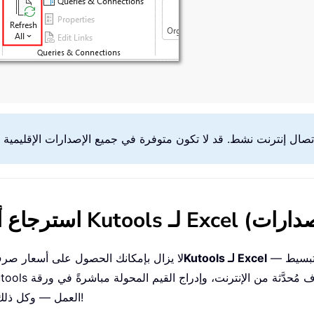
— وهي إضافة قوية وسهلة الاستخدام صُمِّمت خصيصًا لتبسيط
Kutools لـ Excel
حتى لو لم تكن تستخدم Excel 365، لا يزال بإمكانك الحصول ع
العمل — وكل ذلك دون الحاجة إلى كتابة صيغة واحدة أو سطر برمجي واحد!