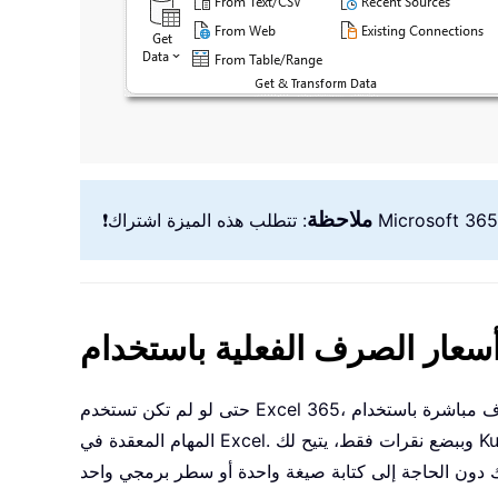
ملاحظة
❗
لى أسعار صرف مباشرة باستخدام
المهام المعقدة في Excel. وببضع نقرات فقط، يتيح لك Kutools تحويل العملات بشكل جماعي، واسترجاع أسعار صرف مُحدَّثة من الإنترنت، وإدراج القيم المحولة مباشرةً في ورقة