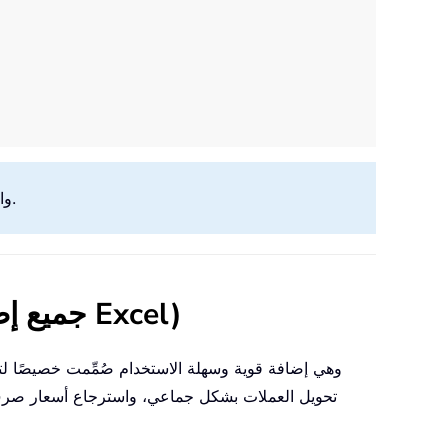
: تتطلب هذه الميزة اشتراك Microsoft 365 واتصال إنترنت نشط. قد لا تكون متوفرة في جميع الإصدارات الإقليمية.
استرجاع أسعار الصرف الفعلية باستخدام Kutools لـ Excel (جميع إصدارات Excel)