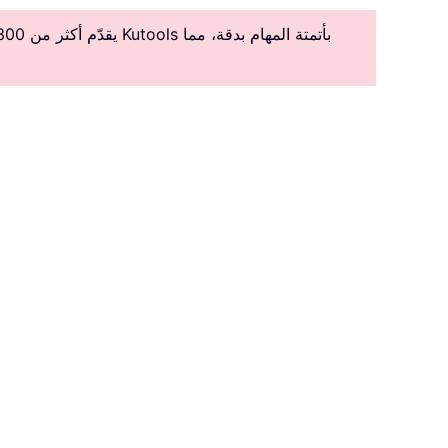
يقدّم أكثر من 300 ميزة متقدمة لتبسيط المهام المعقدة، مما يعزز الإبداع والكفاءة.