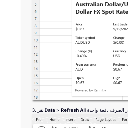
Refresh All
>
Data
3. انقر