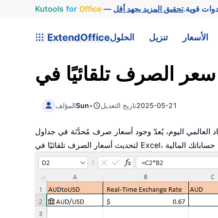
وات قوية.
Office
for
Kutools
الأسعار
تنزيل
الحلول
ExtendOffice
2025-05-21
تاريخ التعديل
•
Sun
المؤلف
يُعدّ وجود أسعار صرف مُحدَّثة في جداول Excel أمرًا بالغ الأهمية للتحليل المالي، والميزنة، والمعاملات الدولية. ويأخذك هذا الدليل عبر عدة طرق مُحسَّنة