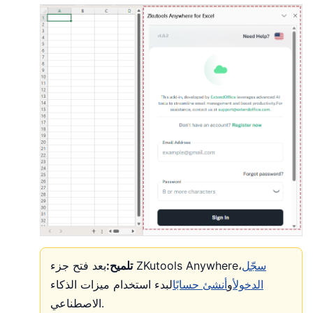
سجّل
بعد فتح جزء ZKutools Anywhere،
تلميح:
الدخول
أو
أنشئ حسابًا
لبدء استخدام ميزات الذكاء
الاصطناعي.