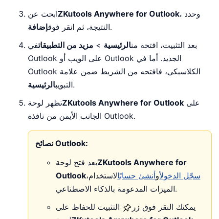
، وحدد
ZKutools Anywhere for Outlook
ابحث عن
.
النتيجة، ثم انقر فوق
إضافة
بعد التثبيت، افتحه من
الرئيسية
>
مزيد من التطبيقات
في
Outlook على الويب أو Outlook الجديد. أما في
Outlook الكلاسيكي، فافتحه من الشريط ضمن علامة
.
التبويب
الرئيسية
على
ZKutools Anywhere for Outlook
تظهر لوحة
الجانب الأيمن من نافذة Outlook.
نصائح Outlook:
ZKutools Anywhere for
بعد فتح لوحة
سجّل الدخول
أو
أنشئ حسابًا
لاستخدام
،
Outlook
الميزات المدعومة بالذكاء الاصطناعي.
يمكنك النقر فوق زر
التثبيت للحفاظ على