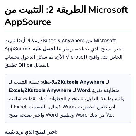
الطريقة 2: التثبيت من Microsoft
AppSource
يمكنك أيضًا تثبيت ZKutools Anywhere من Microsoft
AppSource. اختر المنتج الذي تحتاجه، وانقر على
احصل عليه
الآن
، ثم سجّل الدخول بحساب Microsoft الخاص بك، وافتح
تطبيق Office المقابل.
ZKutools Anywhere لـ
ملاحظة:
عملية التثبيت لـ
متطابقة تقريبًا.
ZKutools Anywhere لـ Word
و
Excel
ولتبسيط هذا الدليل، تستخدم الخطوات أدناه لقطات شاشة
لـ Excel كمثال. بالنسبة لـ Word، اتبع نفس الخطوات
واختر صفحة منتج Word وتطبيق Word بدلاً من ذلك.
اختر المنتج الذي تريد تثبيته: