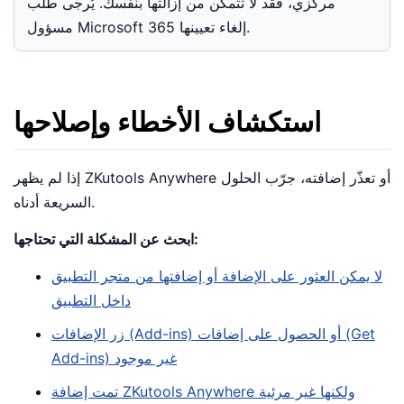
مركزي، فقد لا تتمكن من إزالتها بنفسك. يُرجى طلب
مسؤول Microsoft 365 إلغاء تعيينها.
استكشاف الأخطاء وإصلاحها
إذا لم يظهر ZKutools Anywhere أو تعذّر إضافته، جرّب الحلول
السريعة أدناه.
ابحث عن المشكلة التي تحتاجها:
لا يمكن العثور على الإضافة أو إضافتها من متجر التطبيق
داخل التطبيق
زر الإضافات (Add-ins) أو الحصول على إضافات (Get
Add-ins) غير موجود
تمت إضافة ZKutools Anywhere ولكنها غير مرئية