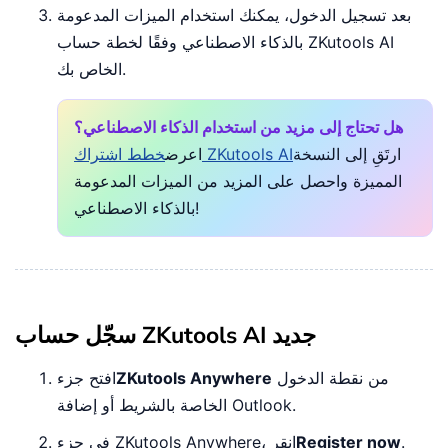
بعد تسجيل الدخول، يمكنك استخدام الميزات المدعومة
بالذكاء الاصطناعي وفقًا لخطة حساب ZKutools AI
الخاص بك.
هل تحتاج إلى مزيد من استخدام الذكاء الاصطناعي؟
ارتَقِ إلى النسخة
خطط اشتراك ZKutools AI
اعرض
المميزة واحصل على المزيد من الميزات المدعومة
بالذكاء الاصطناعي!
سجّل حساب ZKutools AI جديد
من نقطة الدخول
ZKutools Anywhere
افتح جزء
الخاصة بالشريط أو إضافة Outlook.
.
Register now
في جزء ZKutools Anywhere، انقر