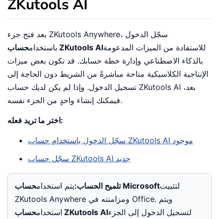
ZKutools AI
بعد فتح جزء ZKutools Anywhere، سجّل الدخول
للاستفادة من الميزات المدعومة
حساب ZKutools AI
باستخدام
بالذكاء الاصطناعي وإدارة خطة حسابك. قد تكون بعض ميزات
الإنتاجية الكلاسيكية متاحة مباشرةً من الشريط دون الحاجة إلى
تسجيل الدخول. وإذا لم يكن لديك حساب ZKutools AI بعد،
فيمكنك إنشاء واحدٍ من الجزء نفسه.
اختر ما تريد فعله:
سجّل الدخول باستخدام حساب ZKutools AI موجود
سجّل حساب ZKutools AI جديد
لتثبيت
حساب Microsoft
تلميح الحساب:
يتم استخدام
ZKutools Anywhere ومزامنته في Office. ويتم
لتسجيل الدخول إلى الجزء
حساب ZKutools AI
استخدام