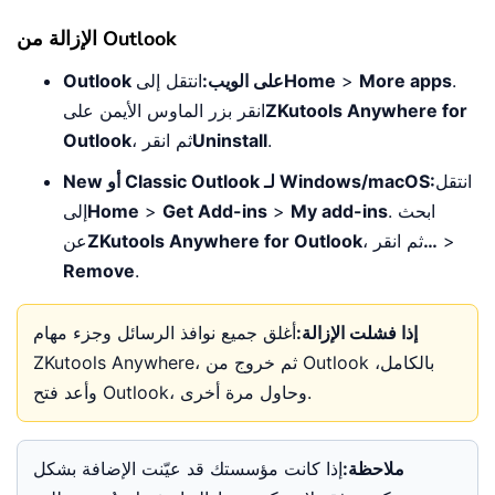
الإزالة من Outlook
.
More apps
>
Home
Outlook على الويب:
انتقل إلى
ZKutools Anywhere for
انقر بزر الماوس الأيمن على
.
Uninstall
، ثم انقر
Outlook
انتقل
New أو Classic Outlook لـ Windows/macOS:
. ابحث
My add-ins
>
Get Add-ins
>
Home
إلى
>
…
، ثم انقر
ZKutools Anywhere for Outlook
عن
Remove
.
إذا فشلت الإزالة:
أغلق جميع نوافذ الرسائل وجزء مهام
ZKutools Anywhere، ثم خروج من Outlook بالكامل،
وأعد فتح Outlook، وحاول مرة أخرى.
ملاحظة:
إذا كانت مؤسستك قد عيّنت الإضافة بشكل