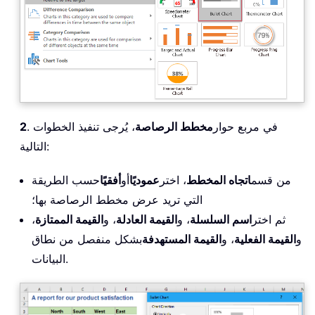
. في مربع حوار
مخطط الرصاصة
، يُرجى تنفيذ الخطوات
2
التالية:
من قسم
اتجاه المخطط
، اختر
عموديًا
أو
أفقيًا
حسب الطريقة
التي تريد عرض مخطط الرصاصة بها؛
ثم اختر
اسم السلسلة
، و
القيمة العادلة
، و
القيمة الممتازة
،
و
القيمة الفعلية
، و
القيمة المستهدفة
بشكل منفصل من نطاق
البيانات.