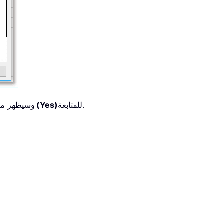
للمتابعة.
نعم (Yes)
، وسيظهر م