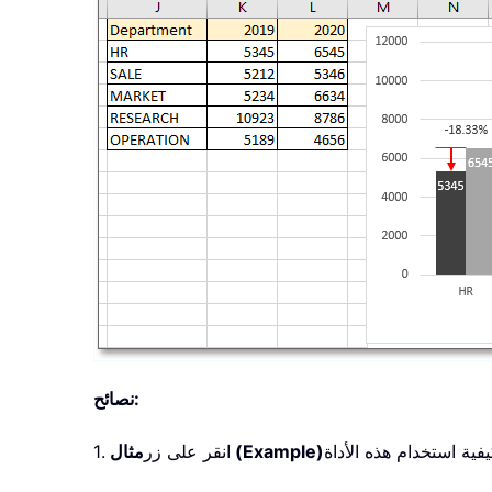
نصائح:
مثال (Example)
1. انقر على زر