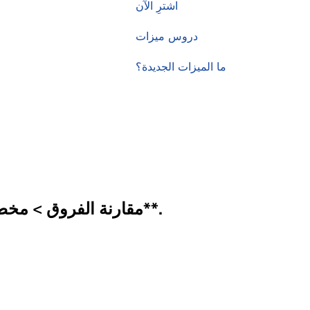
اشترِ الآن
دروس ميزات
ما الميزات الجديدة؟
طبِّق هذه الأداة بالنقر على **Kutools > المخططات (Charts) > مقارنة الفروق > مخطط السهم المختلف**.