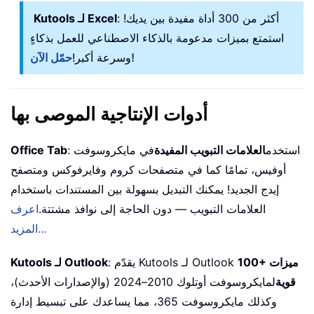
: أكثر من 300 أداة مفيدة بين يديك!
Kutools لـ Excel
استمتع بميزات مدعومة بالذكاء الاصطناعي للعمل بذكاءٍ
حمّل الآن!
وسرعة أكبر!
أدوات الإنتاجية الموصى بها
: استخدم
العلامات التبويب المفيدة
في مايكروسوفت
Office Tab
أوفيس، تمامًا كما في متصفحات كروم وفايرفوكس ومتصفح
إيدج الجديد! يمكنك التبديل بسهولة بين المستندات باستخدام
العلامات التبويب — دون الحاجة إلى نوافذ مشتتة.
اعرف
المزيد...
100+ ميزات
: يقدّم Kutools لـ Outlook
Kutools لـ Outlook
قوية
لمايكروسوفت أوتلوك 2010–2024 (والإصدارات الأحدث)،
وكذلك مايكروسوفت 365، مما يساعدك على تبسيط إدارة