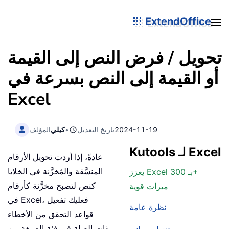
ExtendOffice
تحويل / فرض النص إلى القيمة
أو القيمة إلى النص بسرعة في
Excel
2024-11-19
تاريخ التعديل
•
كيلي
المؤلف
Kutools لـ Excel
عادةً، إذا أردت تحويل الأرقام
المنسَّقة والمُخزَّنة في الخلايا
يعزز Excel بـ 300+
كنص لتصبح مخزَّنة كأرقام
ميزات قوية
في Excel، فعليك تفعيل
نظرة عامة
قواعد التحقق من الأخطاء
ذات الصلة في فئة الصيغة من