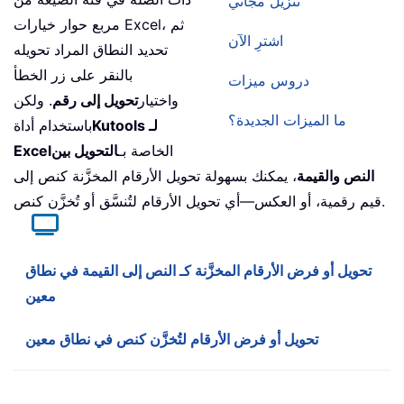
تنزيل مجاني
مربع حوار خيارات Excel، ثم
اشترِ الآن
تحديد النطاق المراد تحويله
بالنقر على زر الخطأ
دروس ميزات
واختيار
تحويل إلى رقم
. ولكن
ما الميزات الجديدة؟
Kutools لـ
باستخدام أداة
الخاصة بـ
التحويل بين
Excel
النص والقيمة
، يمكنك بسهولة تحويل الأرقام المخزَّنة كنص إلى
قيم رقمية، أو العكس—أي تحويل الأرقام لتُنسَّق أو تُخزَّن كنص.
تحويل أو فرض الأرقام المخزَّنة كـ النص إلى القيمة في نطاق
معين
تحويل أو فرض الأرقام لتُخزَّن كنص في نطاق معين