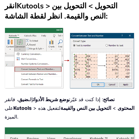
التحويل
>
التحويل بين
>
Kutools
انقر
. انظر لقطة الشاشة:
النص والقيمة
نصائح
: إذا كنت قد غيّرت
وضع شريط الأدوات
إلى
ضيق
، فانقر
المحتوى
>
التحويل بين النص والقيمة
لتفعيل هذه
>
Kutools
على
الميزة.