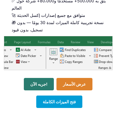
✅ يثق به 500،000+ مستخدمًا و80،000+ شركةً حول
العالم
🚀 متوافق مع جميع إصدارات إكسل الحديثة
🎁 نسخة تجريبية كاملة الميزات لمدة 30 يومًا — بدون
تسجيل، بدون قيود
عرض الأسعار
جربه الآن!
فتح الميزات الكاملة