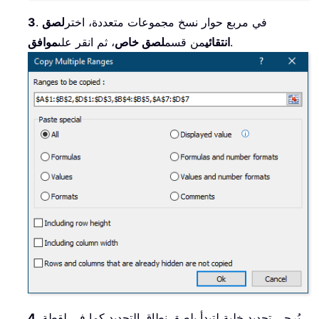
. في مربع حوار نسخ مجموعات متعددة، اختر
لصق
3
.
انتقائي
من قسم
لصق خاص
، ثم انقر على
موافق
. يُرجى تحديد خلية لتبدأ بلصق نطاق التحديد كما في لقطة
4