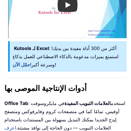
Play
: أكثر من 300 أداة مفيدة بين يديك!
Kutools لـ Excel
استمتع بميزات مدعومة بالذكاء الاصطناعي للعمل بذكاءٍ
حمّل الآن!
وسرعة أكبر!
أدوات الإنتاجية الموصى بها
: استخدم
العلامات التبويب المفيدة
في مايكروسوفت
Office Tab
أوفيس، تمامًا كما في متصفحات كروم وفايرفوكس ومتصفح
إيدج الجديد! يمكنك التبديل بسهولة بين المستندات باستخدام
العلامات التبويب — دون الحاجة إلى نوافذ مشتتة.
اعرف