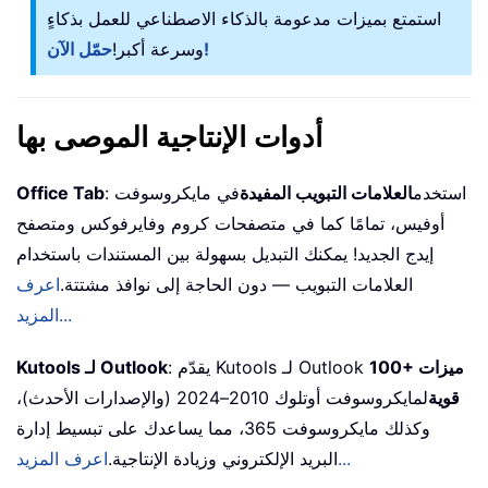
استمتع بميزات مدعومة بالذكاء الاصطناعي للعمل بذكاءٍ
حمّل الآن!
وسرعة أكبر!
أدوات الإنتاجية الموصى بها
: استخدم
العلامات التبويب المفيدة
في مايكروسوفت
Office Tab
أوفيس، تمامًا كما في متصفحات كروم وفايرفوكس ومتصفح
إيدج الجديد! يمكنك التبديل بسهولة بين المستندات باستخدام
العلامات التبويب — دون الحاجة إلى نوافذ مشتتة.
اعرف
المزيد...
100+ ميزات
: يقدّم Kutools لـ Outlook
Kutools لـ Outlook
قوية
لمايكروسوفت أوتلوك 2010–2024 (والإصدارات الأحدث)،
وكذلك مايكروسوفت 365، مما يساعدك على تبسيط إدارة
اعرف المزيد...
البريد الإلكتروني وزيادة الإنتاجية.