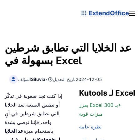
ExtendOffice
عد الخلايا التي تطابق شرطين
بسهولة في Excel
2024-12-05
تاريخ التعديل
•
Siluvia
المؤلف
Kutools لـ Excel
إذا كنت تجد صعوبة في تذكّر
أو تطبيق الصيغة لعد الخلايا
يعزز Excel بـ 300+
التي تطابق شرطين في آنٍ
ميزات قوية
واحد، فإننا نوصي بشدة
نظرة عامة
باستخدام ميزة
عد الخلايا
Kutools لـ
بشرطين (و)
من