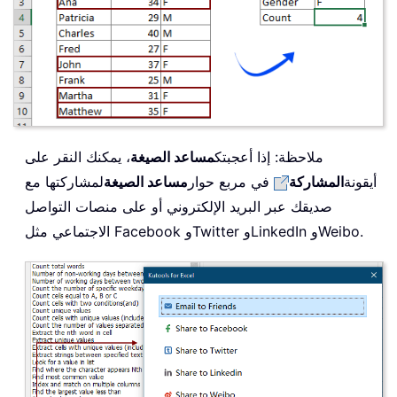
ملاحظة: إذا أعجبتك
مساعد الصيغة
، يمكنك النقر على
أيقونة
المشاركة
في مربع حوار
مساعد الصيغة
لمشاركتها مع
صديقك عبر البريد الإلكتروني أو على منصات التواصل
الاجتماعي مثل Facebook وTwitter وLinkedIn وWeibo.