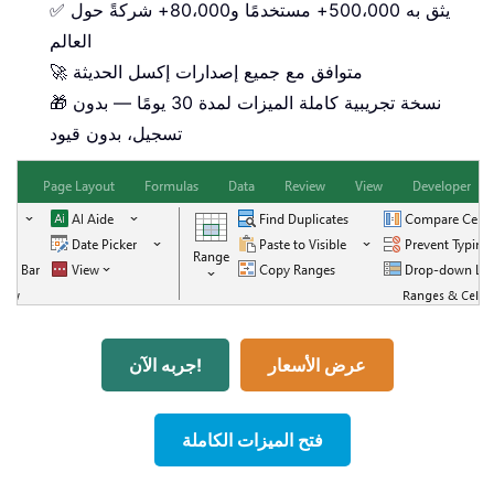
✅ يثق به 500،000+ مستخدمًا و80،000+ شركةً حول
العالم
🚀 متوافق مع جميع إصدارات إكسل الحديثة
🎁 نسخة تجريبية كاملة الميزات لمدة 30 يومًا — بدون
تسجيل، بدون قيود
عرض الأسعار
جربه الآن!
فتح الميزات الكاملة