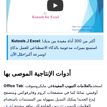
Play
: أكثر من 300 أداة مفيدة بين يديك!
Kutools لـ Excel
استمتع بميزات مدعومة بالذكاء الاصطناعي للعمل بذكاءٍ
حمّل الآن!
وسرعة أكبر!
أدوات الإنتاجية الموصى بها
: استخدم
العلامات التبويب المفيدة
في مايكروسوفت
Office Tab
أوفيس، تمامًا كما في متصفحات كروم وفايرفوكس ومتصفح
إيدج الجديد! يمكنك التبديل بسهولة بين المستندات باستخدام
العلامات التبويب — دون الحاجة إلى نوافذ مشتتة.
اعرف