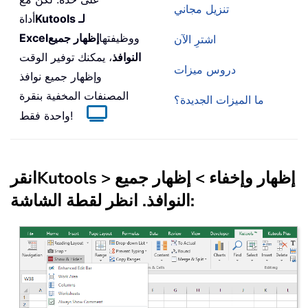
تنزيل مجاني
Kutools لـ
أداة
ووظيفتها
إظهار جميع
Excel
اشترِ الآن
النوافذ
، يمكنك توفير الوقت
دروس ميزات
وإظهار جميع نوافذ
المصنفات المخفية بنقرة
ما الميزات الجديدة؟
واحدة فقط!
إظهار وإخفاء
>
إظهار جميع
>
Kutools
انقر
. انظر لقطة الشاشة:
النوافذ