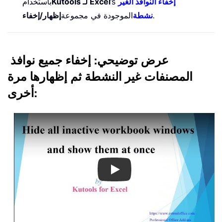
إخفاء النوافذ الغير
’s
Kutools لـ Excel
باستخدام
.
نشطة
الموجودة في مجموعة
إظهار/إخفاء
عرض توضيحي: إخفاء جميع نوافذ
المصنفات غير النشطة ثم إظهارها مرة
أخرى:
Play