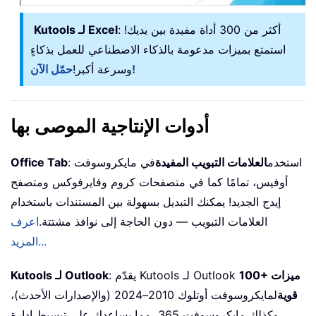
: أكثر من 300 أداة مفيدة بين يديك!
Kutools لـ Excel
استمتع بميزات مدعومة بالذكاء الاصطناعي للعمل بذكاءٍ
حمّل الآن!
وسرعة أكبر!
أدوات الإنتاجية الموصى بها
: استخدم
العلامات التبويب المفيدة
في مايكروسوفت
Office Tab
أوفيس، تمامًا كما في متصفحات كروم وفايرفوكس ومتصفح
إيدج الجديد! يمكنك التبديل بسهولة بين المستندات باستخدام
العلامات التبويب — دون الحاجة إلى نوافذ مشتتة.
اعرف
المزيد...
100+ ميزات
: يقدّم Kutools لـ Outlook
Kutools لـ Outlook
قوية
لمايكروسوفت أوتلوك 2010–2024 (والإصدارات الأحدث)،
وكذلك مايكروسوفت 365، مما يساعدك على تبسيط إدارة