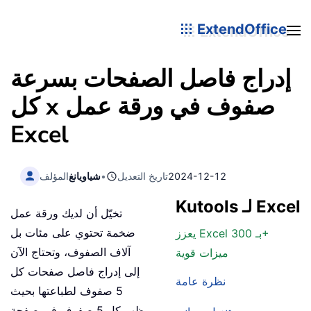
ExtendOffice
إدراج فاصل الصفحات بسرعة
كل x صفوف في ورقة عمل
Excel
2024-12-12
تاريخ التعديل
•
شياويانغ
المؤلف
Kutools لـ Excel
تخيّل أن لديك ورقة عمل
ضخمة تحتوي على مئات بل
يعزز Excel بـ 300+
آلاف الصفوف، وتحتاج الآن
ميزات قوية
إلى إدراج فاصل صفحات كل
نظرة عامة
5 صفوف لطباعتها بحيث
يظهر كل 5 صفوف في صفحة