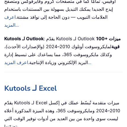
أوفيس، تمامًا كما في متصفحات كروم وفايرفوكس ومتصفح
إيدج الجديد! يمكنك التبديل بسهولة بين المستندات باستخدام
العلامات التبويب — دون الحاجة إلى نوافذ مشتتة.
اعرف
المزيد...
100+ ميزات
: يقدّم Kutools لـ Outlook
Kutools لـ Outlook
قوية
لمايكروسوفت أوتلوك 2010–2024 (والإصدارات الأحدث)،
وكذلك مايكروسوفت 365، مما يساعدك على تبسيط إدارة
اعرف المزيد...
البريد الإلكتروني وزيادة الإنتاجية.
Kutools لـ Excel
يقدّم Kutools لـ Excel ميزات متقدمة تُبسّط عملك في إكسل
2010–2024 ومايكروسوفت 365، وهذه الميزة المذكورة أعلاه
ليست سوى واحدة من بين العديد من أدوات توفير الوقت التي
يتضمّنها.