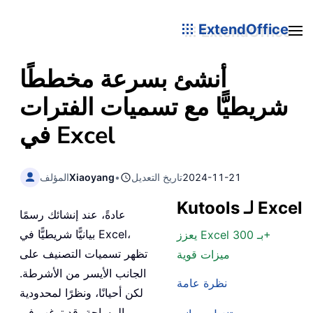
ExtendOffice
أنشئ بسرعة مخططًا
شريطيًّا مع تسميات الفترات
في Excel
2024-11-21
تاريخ التعديل
•
Xiaoyang
المؤلف
Kutools لـ Excel
عادةً، عند إنشائك رسمًا
بيانيًّا شريطيًّا في Excel،
يعزز Excel بـ 300+
تظهر تسميات التصنيف على
ميزات قوية
الجانب الأيسر من الأشرطة.
نظرة عامة
لكن أحيانًا، ونظرًا لمحدودية
المساحة، قد ترغب في