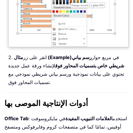
في مربع حوار
رسم بياني
مثال (Example)
2. انقر على زر
شريطي خاص بتسميات المحاور فوق
لإنشاء ورقة عمل جديدة
تحتوي على بيانات نموذجية ورسم بياني شريطي نموذجي مع
تسميات المحاور فوق.
أدوات الإنتاجية الموصى بها
: استخدم
العلامات التبويب المفيدة
في مايكروسوفت
Office Tab
أوفيس، تمامًا كما في متصفحات كروم وفايرفوكس ومتصفح