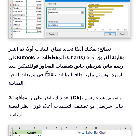
نصائح
: يمكنك أيضًا تحديد نطاق البيانات أولًا، ثم النقر
مقارنة الفروق
>
>
المخططات (Charts)
>
Kutools
على
رسم بياني شريطي خاص بتسميات المحاور فوق
لتمكين هذه
الميزة، وسيتم ملء نطاق البيانات تلقائيًّا في مربعات النص
المقابلة.
، وسيتم إنشاء رسم
موافق (Ok)
. بعد ذلك، انقر على زر
3
بياني شريطي مع تصنيف التسميات أعلاه فورًا. انظر لقطة
الشاشة: