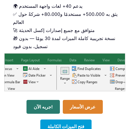
🌍 يدعم 40+ لغات واجهة المستخدم
✅ يثق به 500،000+ مستخدمًا و80،000+ شركةً حول
العالم
🚀 متوافق مع جميع إصدارات إكسل الحديثة
🎁 نسخة تجريبية كاملة الميزات لمدة 30 يومًا — بدون
تسجيل، بدون قيود
عرض الأسعار
جربه الآن!
فتح الميزات الكاملة