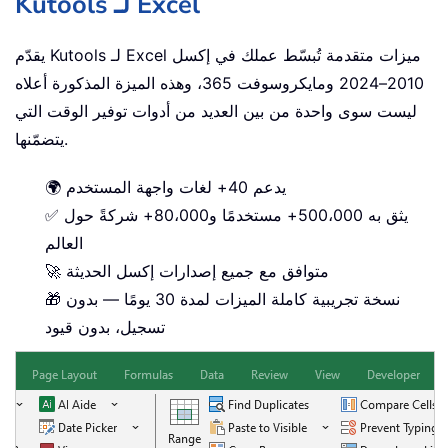
Kutools لـ Excel
يقدّم Kutools لـ Excel ميزات متقدمة تُبسّط عملك في إكسل
2010–2024 ومايكروسوفت 365، وهذه الميزة المذكورة أعلاه
ليست سوى واحدة من بين العديد من أدوات توفير الوقت التي
يتضمّنها.
🌍 يدعم 40+ لغات واجهة المستخدم
✅ يثق به 500،000+ مستخدمًا و80،000+ شركةً حول
العالم
🚀 متوافق مع جميع إصدارات إكسل الحديثة
🎁 نسخة تجريبية كاملة الميزات لمدة 30 يومًا — بدون
تسجيل، بدون قيود