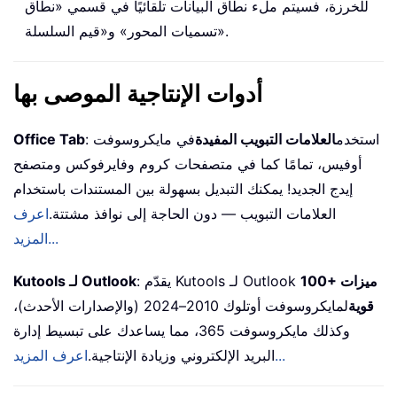
للخرزة، فسيتم ملء نطاق البيانات تلقائيًا في قسمي «نطاق
تسميات المحور» و«قيم السلسلة».
أدوات الإنتاجية الموصى بها
: استخدم
العلامات التبويب المفيدة
في مايكروسوفت
Office Tab
أوفيس، تمامًا كما في متصفحات كروم وفايرفوكس ومتصفح
إيدج الجديد! يمكنك التبديل بسهولة بين المستندات باستخدام
العلامات التبويب — دون الحاجة إلى نوافذ مشتتة.
اعرف
المزيد...
100+ ميزات
: يقدّم Kutools لـ Outlook
Kutools لـ Outlook
قوية
لمايكروسوفت أوتلوك 2010–2024 (والإصدارات الأحدث)،
وكذلك مايكروسوفت 365، مما يساعدك على تبسيط إدارة
اعرف المزيد...
البريد الإلكتروني وزيادة الإنتاجية.