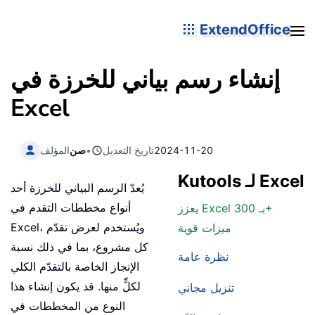
ExtendOffice
إنشاء رسم بياني للخرزة في
Excel
2024-11-20
تاريخ التعديل
•
صن
المؤلف
Kutools لـ Excel
يُعدّ الرسم البياني للخرزة أحد
أنواع مخططات التقدم في
يعزز Excel بـ 300+
Excel، ويُستخدم لعرض تقدّم
ميزات قوية
كل مشروع، بما في ذلك نسبة
نظرة عامة
الإنجاز الخاصة بالتقدّم الكلي
لكلٍّ منها. قد يكون إنشاء هذا
تنزيل مجاني
النوع من المخططات في