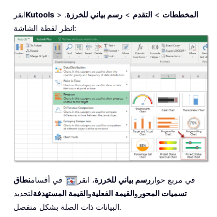
المخططات
>
التقدم
>
رسم بياني للخرزة
.
>
Kutools
انقر
انظر لقطة الشاشة:
في مربع حوار
رسم بياني للخرزة
، انقر
في أقسام
نطاق
تسميات المحور
و
القيمة الفعلية
و
القيمة المستهدفة
لتحديد
البيانات ذات الصلة بشكل منفصل.