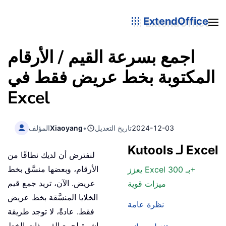
ExtendOffice
اجمع بسرعة القيم / الأرقام
المكتوبة بخط عريض فقط في
Excel
2024-12-03
تاريخ التعديل
•
Xiaoyang
المؤلف
Kutools لـ Excel
لنفترض أن لديك نطاقًا من
الأرقام، وبعضها منسَّق بخط
يعزز Excel بـ 300+
عريض. الآن، تريد جمع قيم
ميزات قوية
الخلايا المنسَّقة بخط عريض
نظرة عامة
فقط. عادةً، لا توجد طريقة
مباشرة لجمع القيم ذات الخط