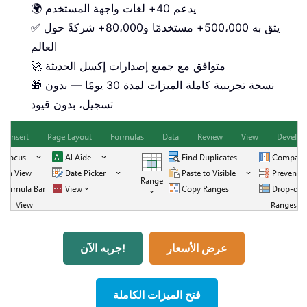
🌍 يدعم 40+ لغات واجهة المستخدم
✅ يثق به 500،000+ مستخدمًا و80،000+ شركةً حول
العالم
🚀 متوافق مع جميع إصدارات إكسل الحديثة
🎁 نسخة تجريبية كاملة الميزات لمدة 30 يومًا — بدون
تسجيل، بدون قيود
عرض الأسعار
جربه الآن!
فتح الميزات الكاملة