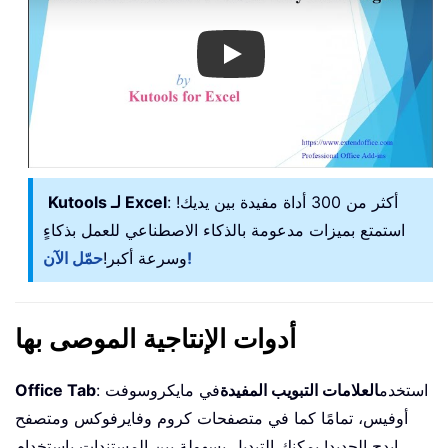
Play
: أكثر من 300 أداة مفيدة بين يديك!
Kutools لـ Excel
استمتع بميزات مدعومة بالذكاء الاصطناعي للعمل بذكاءٍ
حمّل الآن!
وسرعة أكبر!
أدوات الإنتاجية الموصى بها
: استخدم
العلامات التبويب المفيدة
في مايكروسوفت
Office Tab
أوفيس، تمامًا كما في متصفحات كروم وفايرفوكس ومتصفح
إيدج الجديد! يمكنك التبديل بسهولة بين المستندات باستخدام