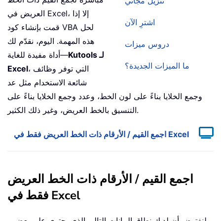
تنزيل مجاني
العريض في Excel، إلا إذا
اشترِ الآن
قمت بإنشاء كود VBA لحل
هذه المهمة. اليوم، نقدّم لك
دروس ميزات
Kutools لـ
أداة مفيدة للغاية—
ما الميزات الجديدة؟
، التي توفر وظائف
Excel
شائعة الاستخدام مثل عد
وجمع الخلايا بناءً على لون الخط، وعدد وجمع الخلايا بناءً على
التنسيق بالخط العريض، وغير ذلك الكثير.
اجمع القيم / الأرقام ذات الخط العريض فقط في Excel
اجمع القيم / الأرقام ذات الخط العريض
فقط في Excel
لنفترض أن لديك نطاق البيانات التالي الذي يحتوي على بعض