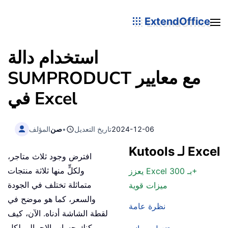
ExtendOffice
استخدام دالة
SUMPRODUCT مع معايير
في Excel
2024-12-06
تاريخ التعديل
•
صن
المؤلف
Kutools لـ Excel
افترض وجود ثلاث متاجر،
ولكلٍّ منها ثلاثة منتجات
يعزز Excel بـ 300+
متماثلة تختلف في الجودة
ميزات قوية
والسعر، كما هو موضح في
نظرة عامة
لقطة الشاشة أدناه. الآن، كيف
يمكنك حساب الإجمالي لكل