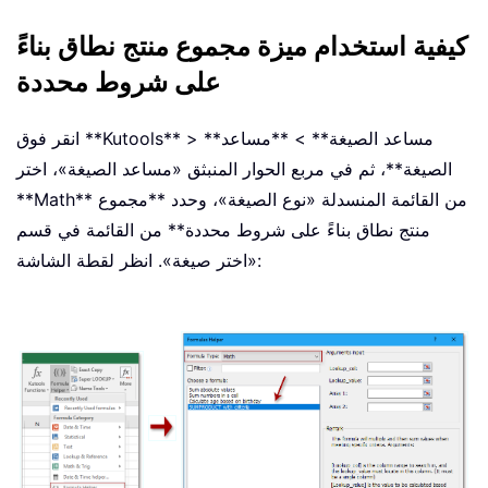
كيفية استخدام ميزة مجموع منتج نطاق بناءً
على شروط محددة
انقر فوق **Kutools** > **مساعد الصيغة** > **مساعد
الصيغة**، ثم في مربع الحوار المنبثق «مساعد الصيغة»، اختر
**Math** من القائمة المنسدلة «نوع الصيغة»، وحدد **مجموع
منتج نطاق بناءً على شروط محددة** من القائمة في قسم
«اختر صيغة». انظر لقطة الشاشة: