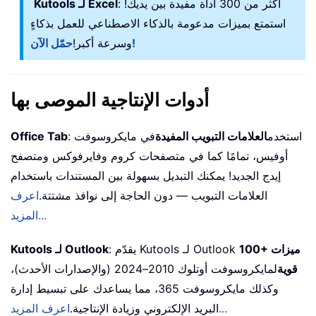
: أكثر من 300 أداة مفيدة بين يديك!
Kutools لـ Excel
استمتع بميزات مدعومة بالذكاء الاصطناعي للعمل بذكاءٍ
حمّل الآن!
وسرعة أكبر!
أدوات الإنتاجية الموصى بها
: استخدم
العلامات التبويب المفيدة
في مايكروسوفت
Office Tab
أوفيس، تمامًا كما في متصفحات كروم وفايرفوكس ومتصفح
إيدج الجديد! يمكنك التبديل بسهولة بين المستندات باستخدام
العلامات التبويب — دون الحاجة إلى نوافذ مشتتة.
اعرف
المزيد...
100+ ميزات
: يقدّم Kutools لـ Outlook
Kutools لـ Outlook
قوية
لمايكروسوفت أوتلوك 2010–2024 (والإصدارات الأحدث)،
وكذلك مايكروسوفت 365، مما يساعدك على تبسيط إدارة
اعرف المزيد...
البريد الإلكتروني وزيادة الإنتاجية.