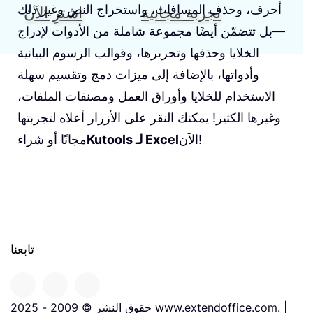
أحرف، وحذف المسافات، واستخراج النص وغير ذلك
تجربة مجانية
اشترِ الآن
—بل تتضمّن أيضًا مجموعة شاملة من الأدوات لإدراج
الخلايا وحذفها وتحريرها، وقوالب الرسوم البيانية
وأدواتها، بالإضافة إلى ميزات دمج وتقسيم سهلة
الاستخدام للخلايا وأوراق العمل ومصنفات الملفات،
وغيرها الكثير! يمكنك النقر على الأزرار أعلاه لتجربتها
الآن!
Kutools لـ Excel
مجانًا أو شراء
تابعنا
حقوق النشر © 2009 - 2025 www.extendoffice.com. |