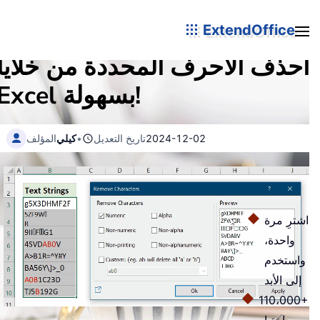
ExtendOffice
احذف الأحرف المحددة من خلايا
Excel بسهولة!
2024-12-02
تاريخ التعديل
•
كيلي
المؤلف
اشترِ مرة
واحدة،
واستخدم
إلى الأبد
110،000+