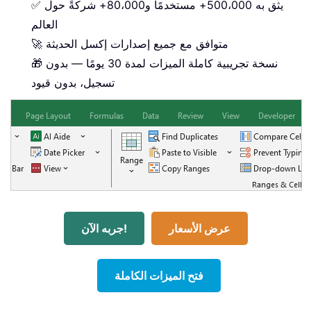
✅ يثق به 500،000+ مستخدمًا و80،000+ شركةً حول
العالم
🚀 متوافق مع جميع إصدارات إكسل الحديثة
🎁 نسخة تجريبية كاملة الميزات لمدة 30 يومًا — بدون
تسجيل، بدون قيود
عرض الأسعار
جربه الآن!
فتح الميزات الكاملة