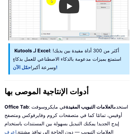
Play
: أكثر من 300 أداة مفيدة بين يديك!
Kutools لـ Excel
استمتع بميزات مدعومة بالذكاء الاصطناعي للعمل بذكاءٍ
حمّل الآن!
وسرعة أكبر!
أدوات الإنتاجية الموصى بها
: استخدم
العلامات التبويب المفيدة
في مايكروسوفت
Office Tab
أوفيس، تمامًا كما في متصفحات كروم وفايرفوكس ومتصفح
إيدج الجديد! يمكنك التبديل بسهولة بين المستندات باستخدام
العلامات التبويب — دون الحاجة إلى نوافذ مشتتة.
اعرف