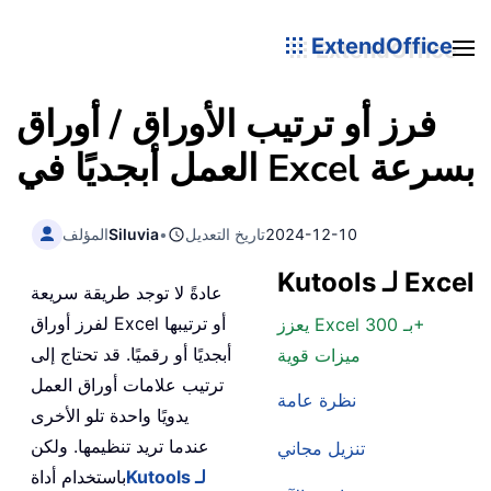
ExtendOffice
فرز أو ترتيب الأوراق / أوراق
العمل أبجديًا في Excel بسرعة
2024-12-10
تاريخ التعديل
•
Siluvia
المؤلف
Kutools لـ Excel
عادةً لا توجد طريقة سريعة
لفرز أوراق Excel أو ترتيبها
يعزز Excel بـ 300+
أبجديًا أو رقميًا. قد تحتاج إلى
ميزات قوية
ترتيب علامات أوراق العمل
نظرة عامة
يدويًا واحدة تلو الأخرى
عندما تريد تنظيمها. ولكن
تنزيل مجاني
Kutools لـ
باستخدام أداة