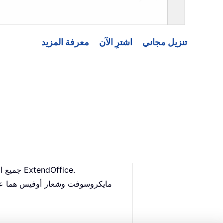
تنزيل مجاني
اشترِ الآن
معرفة المزيد
حقوق النشر © 2009 - 2025 www.extendoffice.com. | جميع الحقوق محفوظة. مدعوم بواسطة ExtendOffice.
مايكروسوفت وشعار أوفيس هما علام