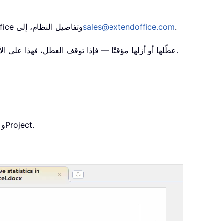
.
sales@extendoffice.com
إذا استمرت المشكلة، يُرجى إرسال لقطة شاشة من مدير الوظائف الإضافية، مع تحديد إصدار Office وتفاصيل النظام، إلى
قد تتعارض الأدوات التي تُدير النوافذ أو سلوك الشاشة مع Office Tab. عطّلها أو أزلها مؤقتًا — فإذا توقف العطل، فهذا على الأرجح هو السبب.
مكّن التحرير والقراءة بسلاسة باستخدام علامات التبويب في Word وExcel وPowerPoint وPublisher وAccess وVisio وProject.