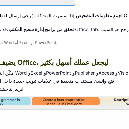
اجمع معلومات التشخيص.
تحقق من برامج إدارة سطح المكتب.
ملاحظة: تنطبق هذه الخطوات بغض النظر عن استخدامك لبرنامج Word أو Excel أو PowerPoint.
يضيف واجهة علامات التبويب إلى Office، ليجعل عملك أسهل بكثير
افتح وأنشئ مستندات متعددة في علامات تبويب جديدة داخل النافذة نفسها، بدلاً من فتح كلٍّ منها في نافذة منفصلة.
يزيد إنتاجيتك بنسبة 50% ويوفّر عليك مئات نقرات الفأرة كل يوم!