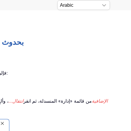
Office Tab: إصلاح الأعطال عند تسبب عل
إذا تسببت استخداماتك لـ Office Tab في حدوث أعطال في Excel أو Word أو PowerPoint، فإليك خطوات مجربة لحل المشكلة:
وظائف COM الإضافية
من قائمة «إدارة» المنسدلة، ثم انقر
انتقال…
، وألغ