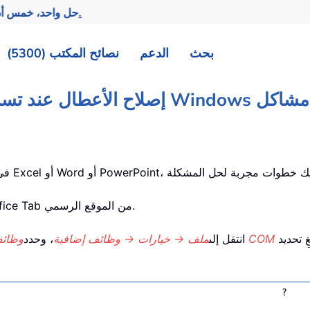
تحقيق المزيد بجهد أقل.
— حل واحد، خمس أد
بحث
الدعم
نصائح المكتب (5300)
امات التبويب في Windows بحدوث مشاكل
نزّل وثبّت أحدث إصدار من Office Tab من الموقع الرسمي.
ِ تحديد
في تطبيق Office: انتقل إلى
ملف → خيارات → وظائف إضافية
، وحدد