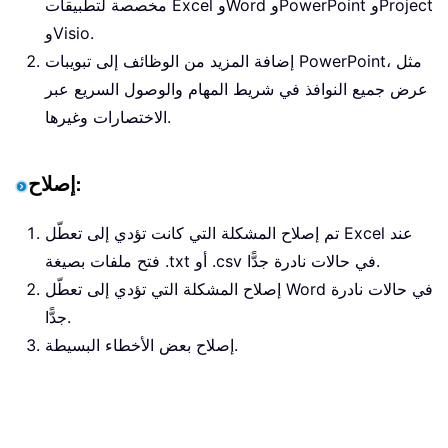
مخصصة لتطبيقات Excel وWord وPowerPoint وProject
وVisio.
إضافة المزيد من الوظائف إلى تبويبات PowerPoint، مثل
عرض جميع النوافذ في شريط المهام والوصول السريع عبر
الاختصارات وغيرها.
إصلاح:
تم إصلاح المشكلة التي كانت تؤدي إلى تعطّل Excel عند
فتح ملفات بصيغة .txt أو .csv في حالات نادرة جدًّا.
إصلاح المشكلة التي تؤدي إلى تعطّل Word في حالات نادرة
جدًّا.
إصلاح بعض الأخطاء البسيطة.