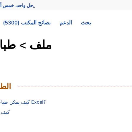
تحقيق المزيد بجهد أقل.
— حل واحد، خمس أد
بحث
الدعم
نصائح المكتب (5300)
نصائح Excel: ملف
الطب
كيف يمكن طباعة الصفوف أو الخلايا التي تحتوي على بيانات فقط في Excel؟
كيف ي