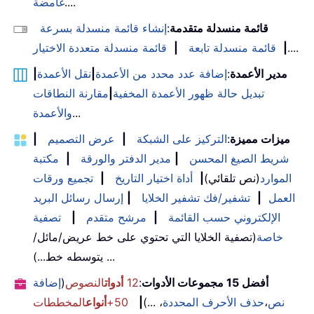
....
غامضة
قائمة منسدلة متقدمة
:
إنشاء قائمة منسدلة بسرعة
....
|
قائمة منسدلة تابعة
|
قائمة منسدلة متعددة الاختيار
مدير الأعمدة
:
إضافة عدد محدد من الأعمدة
|
نقل الأعمدة
|
تبديل حالة ظهور الأعمدة المخفية
|
مقارنة النطاقات
...
والأعمدة
ميزات مميزة
:
التركيز على الشبكة
|
عرض التصميم
|
شريط الصيغ المحسن
|
مدير الدفتر والورقة
|
مكتبة
الموارد
(نص تلقائي)
|
أداة اختيار التاريخ
|
تجميع ورقات
العمل
|
تشفير/فك تشفير الخلايا
|
إرسال رسائل البريد
الإلكتروني حسب القائمة
|
مرشح متقدم
|
تصفية
خاصة
(تصفية الخلايا التي تحتوي على خط عريض/مائل/
يتوسطه خط...) ...
أفضل 15 مجموعات الأدوات
:
12
أدوات
النصوص
(
إضافة
نص
،
حذف الأحرف المحددة
، ...)
|
50+
أنواع
المخططات