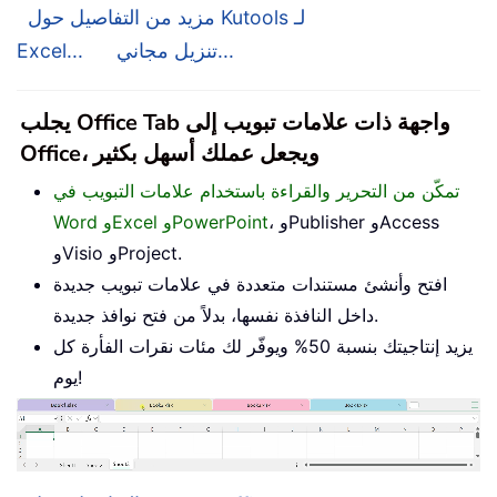
مزيد من التفاصيل حول Kutools لـ
تنزيل مجاني...
Excel...
يجلب Office Tab واجهة ذات علامات تبويب إلى
Office، ويجعل عملك أسهل بكثير
تمكّن من التحرير والقراءة باستخدام علامات التبويب في
، وPublisher وAccess
Word وExcel وPowerPoint
وVisio وProject.
افتح وأنشئ مستندات متعددة في علامات تبويب جديدة
داخل النافذة نفسها، بدلاً من فتح نوافذ جديدة.
يزيد إنتاجيتك بنسبة 50% ويوفّر لك مئات نقرات الفأرة كل
يوم!