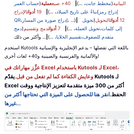
البيانية
(
مخطط جانت
، ...)
|
40+ صيغ
عملية
(
حساب العمر
إدراج رمز
(
بناءً على تاريخ الميلاد
، ...)
|
19
أدوات
الإدراج
12
أدوات
التحويل
(
تحويل
|
، ...)
إدراج صورة من المسار
،
QR
إلى كلمات
،
تحويل العملة
، ...)
|
7
أدوات
دمج وتقسيم
(
دمج
متقدم للصفوف
،
تقسيم الخلايا
، ...)
|
... وأكثر من ذلك
استخدم Kutools باللغة التي تفضلها – يدعم الإنجليزية والإسبانية
والألمانية والفرنسية والصينية و40+ لغات أخرى!
عزِّز مهاراتك في Excel باستخدام Kutools لـ Excel،
وعايش الكفاءة كما لم تفعل من قبل.
يقدّم Kutools لـ
Excel أكثر من 300 ميزة متقدمة لتعزيز الإنتاجية ووقت
الحفظ.
انقر هنا للحصول على الميزة التي تحتاجها أكثر من
غيرها...