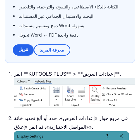
الكتابة بالذكاء الاصطناعي، والتنقيح، والترجمة، والتلخيص
البحث والاستبدال الجماعي عبر المستندات
دمج وتقسيم مستندات Word بسهولة
تحويل Word ↔ PDF دفعة واحدة
تنزيل
معرفة المزيد
انقر **KUTOOLS PLUS** > **إعدادات العرض**.
في مربع حوار «إعدادات العرض»، حدد أو ألغِ تحديد خانة
«الفواصل الاختيارية»، ثم انقر «إغلاق».