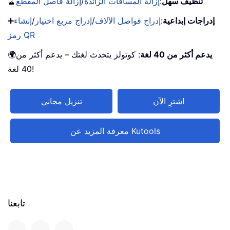
تنظيف سهل
:
إزالة المسافات الزائدة
/
إزالة فاصل المقطع
🧹
إدراجات إبداعية
:
إدراج فواصل الآلاف
/
إدراج مربع اختيار
/
إنشاء
➕
رمز QR
يدعم أكثر من 40 لغة
: كوتولز يتحدث لغتك – يدعم أكثر من
🌍
40 لغة!
اشترِ الآن
تنزيل مجاني
معرفة المزيد عن Kutools
تابعنا