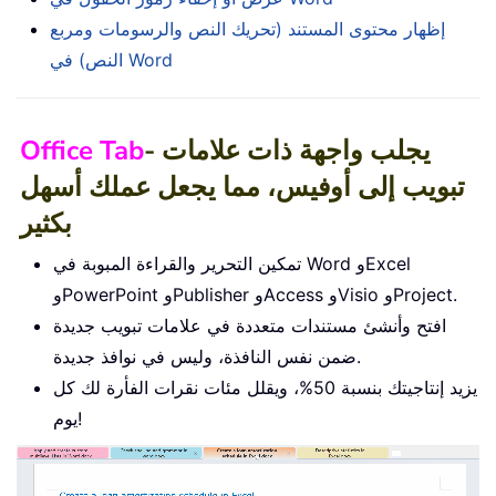
إظهار محتوى المستند (تحريك النص والرسومات ومربع
النص) في Word
- يجلب واجهة ذات علامات
Office Tab
تبويب إلى أوفيس، مما يجعل عملك أسهل
بكثير
تمكين التحرير والقراءة المبوبة في Word وExcel
وPowerPoint وPublisher وAccess وVisio وProject.
افتح وأنشئ مستندات متعددة في علامات تبويب جديدة
ضمن نفس النافذة، وليس في نوافذ جديدة.
يزيد إنتاجيتك بنسبة 50%، ويقلل مئات نقرات الفأرة لك كل
يوم!