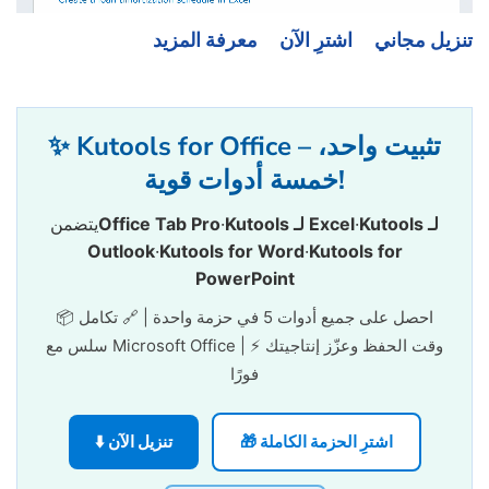
تنزيل مجاني
اشترِ الآن
معرفة المزيد
✨ Kutools for Office – تثبيت واحد،
خمسة أدوات قوية!
Kutools لـ
·
Kutools لـ Excel
·
Office Tab Pro
يتضمن
Outlook
·
Kutools for Word
·
Kutools for
PowerPoint
📦 احصل على جميع أدوات 5 في حزمة واحدة | 🔗 تكامل
سلس مع Microsoft Office | ⚡ وقت الحفظ وعزّز إنتاجيتك
فورًا
🎁 اشترِ الحزمة الكاملة
⬇️ تنزيل الآن