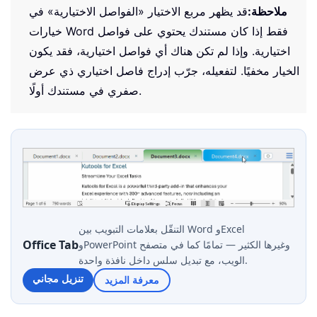
ملاحظة:
قد يظهر مربع الاختيار «الفواصل الاختيارية» في
خيارات Word فقط إذا كان مستندك يحتوي على فواصل
اختيارية. وإذا لم تكن هناك أي فواصل اختيارية، فقد يكون
الخيار مخفيًا. لتفعيله، جرّب إدراج فاصل اختياري ذي عرض
صفري في مستندك أولًا.
التنقّل بعلامات التبويب بين Word وExcel
Office Tab
وPowerPoint وغيرها الكثير — تمامًا كما في متصفح
الويب، مع تبديل سلس داخل نافذة واحدة.
تنزيل مجاني
معرفة المزيد