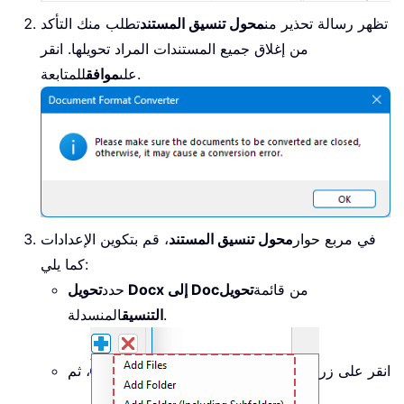
تظهر رسالة تحذير من
محول تنسيق المستند
تطلب منك التأكد
من إغلاق جميع المستندات المراد تحويلها. انقر
للمتابعة.
على
موافق
في مربع حوار
محول تنسيق المستند
، قم بتكوين الإعدادات
كما يلي:
من قائمة
تحويل
تحويل Docx إلى Doc
حدد
المنسدلة.
التنسيق
انقر على زر
، ثم