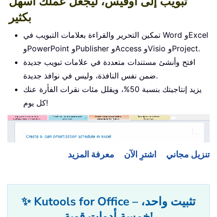
تبويب إلى أوفيس، ليجعل عملك أسهل
بكثير
تمكين التحرير والقراءة بعلامات التبويب في Word وExcel
وPowerPoint وPublisher وAccess وVisio وProject.
افتح وأنشئ مستندات متعددة في علامات تبويب جديدة
ضمن نفس النافذة، وليس في نوافذ جديدة.
يزيد إنتاجيتك بنسبة 50%، ويقلل مئات نقرات الفأرة عنك
كل يوم!
تنزيل مجاني
اشترِ الآن
معرفة المزيد
✨ Kutools for Office – تثبيت واحد،
خمسة أدوات قوية!