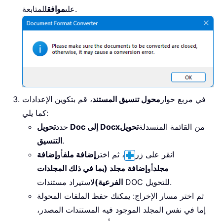
للمتابعة.
على
موافق
في مربع حوار
محول تنسيق المستند
، قم بتكوين الإعدادات
كما يلي:
من القائمة المنسدلة
تحويل
تحويل Doc إلى Docx
حدد
.
التنسيق
انقر على زر
، ثم اختر
إضافة ملف
أو
إضافة
مجلد
أو
إضافة مجلد (بما في ذلك المجلدات
لاستيراد مستندات DOC للتحويل.
الفرعية)
ثم اختر مسار الإخراج: يمكنك حفظ الملفات المحولة
إما في نفس المجلد الموجود فيه المستندات المصدر،