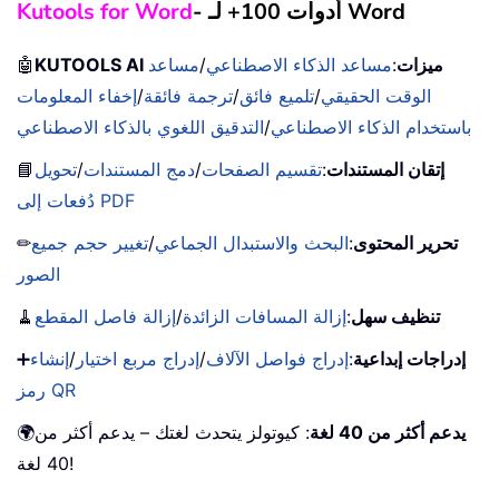
- أدوات 100+ لـ Word
Kutools for Word
KUTOOLS AI ميزات
:
مساعد الذكاء الاصطناعي
/
مساعد
🤖
الوقت الحقيقي
/
تلميع فائق
/
ترجمة فائقة
/
إخفاء المعلومات
باستخدام الذكاء الاصطناعي
/
التدقيق اللغوي بالذكاء الاصطناعي
إتقان المستندات
:
تقسيم الصفحات
/
دمج المستندات
/
تحويل
📘
دُفعات إلى PDF
تحرير المحتوى
:
البحث والاستبدال الجماعي
/
تغيير حجم جميع
✏
الصور
تنظيف سهل
:
إزالة المسافات الزائدة
/
إزالة فاصل المقطع
🧹
إدراجات إبداعية
:
إدراج فواصل الآلاف
/
إدراج مربع اختيار
/
إنشاء
➕
رمز QR
يدعم أكثر من 40 لغة
: كيوتولز يتحدث لغتك – يدعم أكثر من
🌍
40 لغة!