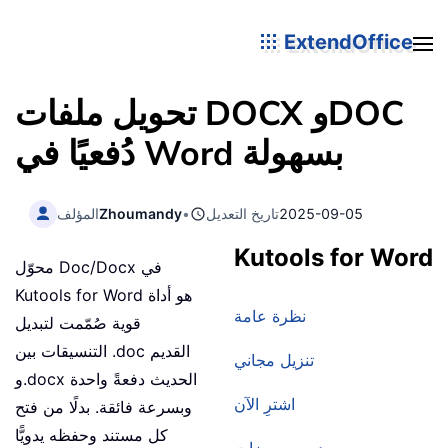
ExtendOffice
تحويل ملفات DOCX وDOC
دُفعيًا في Word بسهولة
2025-09-05
تاريخ التعديل
•
Zhoumandy
المؤلف
Kutools for Word
محوّل Doc/Docx في
Kutools for Word هو أداة
نظرة عامة
قوية صُمّمت لتبديل
التنسيقات بين .doc القديم
تنزيل مجاني
و.docx الحديث دفعةً واحدة
اشترِ الآن
وبسرعة فائقة. بدلًا من فتح
كل مستند وحفظه يدويًّا