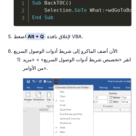
Copy
Sub
 BackTOC
(
)
    Selection
.
GoTo
 What
:
=
wdGoToBoo
End
Sub
لإغلاق نافذة VBA.
Alt + Q
اضغط
الآن أضف الماكرو إلى شريط أدوات الوصول السريع:
انقر «تخصيص شريط أدوات الوصول السريع» > «مزيد
من الأوامر».