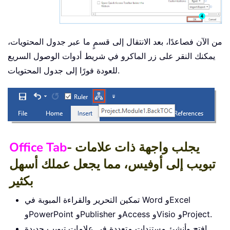
من الآن فصاعدًا، بعد الانتقال إلى قسمٍ ما عبر جدول المحتويات،
يمكنك النقر على زر الماكرو في شريط أدوات الوصول السريع
للعودة فورًا إلى جدول المحتويات.
- يجلب واجهة ذات علامات
Office Tab
تبويب إلى أوفيس، مما يجعل عملك أسهل
بكثير
تمكين التحرير والقراءة المبوبة في Word وExcel
وPowerPoint وPublisher وAccess وVisio وProject.
افتح وأنشئ مستندات متعددة في علامات تبويب جديدة