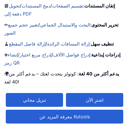
إتقان المستندات
:
تقسيم الصفحات
/
دمج المستندات
/
تحويل
📘
دفعة إلى PDF
تحرير المحتوى
:
البحث والاستبدال الجماعي
/
تغيير حجم جميع
✏
الصور
تنظيف سهل
:
إزالة المسافات الزائدة
/
إزالة فاصل المقطع
🧹
إدراجات إبداعية
:
إدراج فواصل الآلاف
/
إدراج مربع اختيار
/
إنشاء
➕
رمز QR
يدعم أكثر من 40 لغة
: كوتولز يتحدث لغتك – يدعم أكثر من
🌍
40 لغة!
اشترِ الآن
تنزيل مجاني
معرفة المزيد عن Kutools