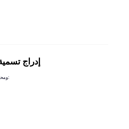
إدراج تسمية 
توضح هذه الطريقة كيفية إدراج تسمية توضيحية يدويًا بجانب معادلة في Word ومحاذاة تلك التسمية إلى اليمين. اتبع الخطوات التالية: