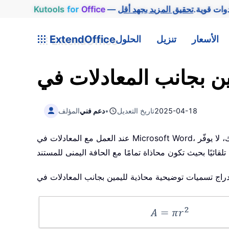
وات قوية.
Office
for
Kutools
الأسعار
تنزيل
الحلول
ExtendOffice
2025-04-18
تاريخ التعديل
•
دعم فني
المؤلف
عند العمل مع المعادلات في Microsoft Word، يمكن أن يُسهم إضافة التسميات التوضيحية في تعزيز وضوح المستند وتنظيمه. ومع ذلك، لا يوفّر Word طريقة مدمجة لإدراج تسمية