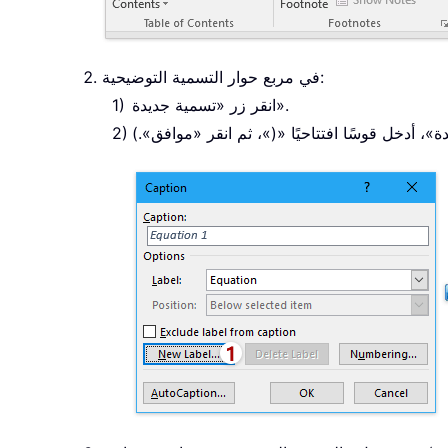
في مربع حوار التسمية التوضيحية:
انقر زر «تسمية جديدة».
، أدخل قوسًا افتتاحيًا «(»، ثم انقر «موافق».)