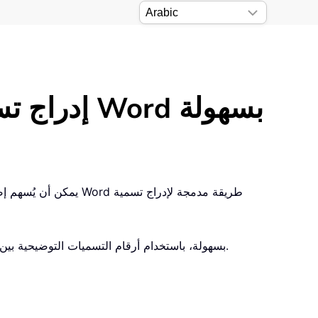
إدراج تسميات توضيحية محاذية لليمين بجانب المعادلات في Word بسهولة
سيأخذك هذا البرنامج التعليمي خطوة بخطوة لإدراج تسميات توضيحية محاذية لليمين بجانب المعادلات في Word بسهولة، باستخدام أرقام التسميات التوضيحية بين قوسين كمثال.