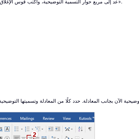
عد إلى مربع حوار التسمية التوضيحية، واكتب قوس الإغلاق «)» في حقل «التسمية التوضيحية»، ثم انقر «موافق».