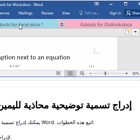
إدراج تسمية توضيحية محاذية لليمي
يمكنك إدراج تسمية توضيحية محاذية لليمين بجانب معادلة باستخدام جدول في Word. اتبع هذه الخطوات:
انقر «إدراج» > «جدول»، ثم اختر جدولًا بحجم 3x1 لإدراجه.