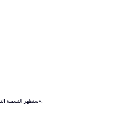
ستظهر التسمية التوضيحية الآن بجانب المعادلة. حدد كلًا من المعادلة وتسميتها التوضيحية، ثم انتقل إلى «الصفحة الرئيسية» > «محاذاة لليمين».