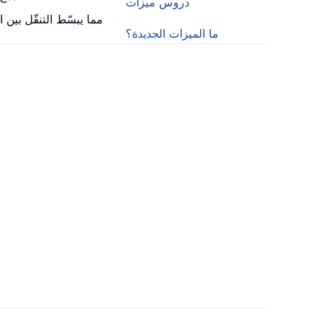
دروس ميزات
: يُدخل علامات تبويب تشبه متصفح الويب إلى Word (وأدوات ffice
ما الميزات الجديدة؟