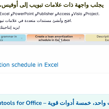
- يجلب واجهة ذات علامات تبويب إلى أوفيس،
تمكين التحرير والقراءة بعلامات التبويب في Word وExcel وPowerPoint وPublisher وAccess وVisio وProject.
افتح وأنشئ مستندات متعددة في علامات تبويب جديدة ضمن نفس النافذة، وليس في نوافذ جديدة.
يزيد إنتاجيتك بنسبة 50%، ويقلل مئات نقرات الفأرة عنك كل يوم!