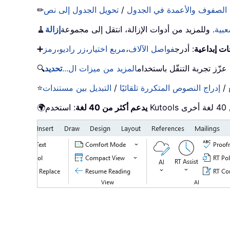
 الصفوف والأعمدة في الجدول
/
تحويل الجدول إلى نص
✏
عبية
. وللمزيد من أدوات الإزالة، انتقل إلى مجموعة
إزالة
🧹
ات إبداعية
: أدرج
فواصل الآلاف
،
مربع اختيار
،
زر راديو
،
➕
 عزّز تجربة التنقّل باستخدام
المزيد من ميزات ال...
تحديد
🔍
/
إدراج النصوص المتكررة تلقائيًا
/
⭐
يدعم أكثر من 40 لغة
🌍