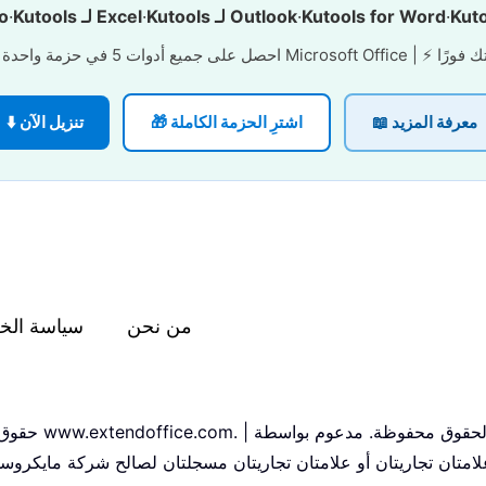
Kuto
·
Kutools for Word
·
Kutools لـ Outlook
·
Kutools لـ Excel
·
o
لحفظ وعزّز إنتاجيتك فورًا
📖 معرفة المزيد
🎁 اشترِ الحزمة الكاملة
⬇️ تنزيل الآن
من نحن
سياسة الخ
تان تجاريتان أو علامتان تجاريتان مسجلتان لصالح شركة مايكروسو