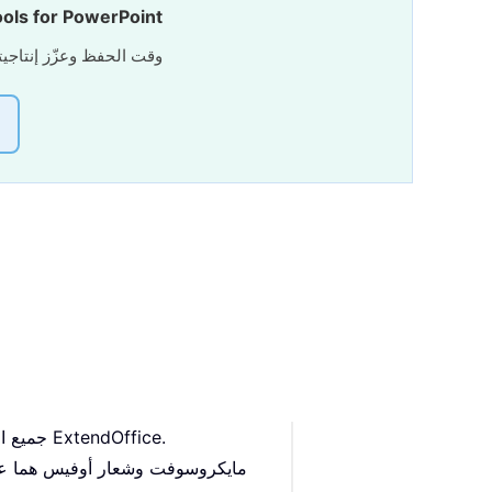
ols for PowerPoint
📦 احصل على جميع أدوات 5 في حزمة واحدة | 🔗 تكامل سلس مع Microsoft Office | ⚡ وقت ا
حقوق النشر © 2009 - 2025 www.extendoffice.com. | جميع الحقوق محفوظة. مدعوم بواسطة ExtendOffice.
مايكروسوفت وشعار أوفيس هما علام