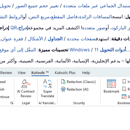
ستبدال الجماعي عبر ملفات متعددة
/
تغيير حجم جميع الصور
/
تحويل
ل
: امسح
المسافات الزائدة
،
فاصل المقطع
،
مربع النص
، أو
الروابط التش
 الباركود
، أو
صور متعددة
! اكتشف المزيد في مجموعة
إدراج
،
رمز QR
إدراج
ات دقيقة
: استهدف
صفحات محددة
/
الجداول
/
الأشكال
/
فقرة عنوان
.
..
أدوات التحويل
/
التبديل بين مستندات Windows
تحسينات مميزة
:
التنقّل إلى أي موقع