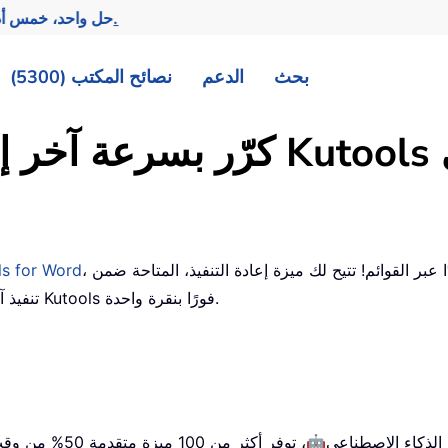
تحقيق المزيد بجهد أقل.
— حل واحد، خمس أ
بحث
الدعم
نصائح المكتب (5300)
، فلا داعي للتنقّل مجددًا عبر القوائم! تتيح لك ميزة إعادة التنفيذ، المتاحة ضمن
ls for Word
علامتي التبويب Kutools وKUTOOLS PLUS، تنفيذ آخر أمر من Kutools فورًا بنقرة واحدة.
🤖
ج الذكاء الاصطناعي
، توفر أكثر من 100 ميزة متقدمة 50% من وقت معالجة مستنداتك.