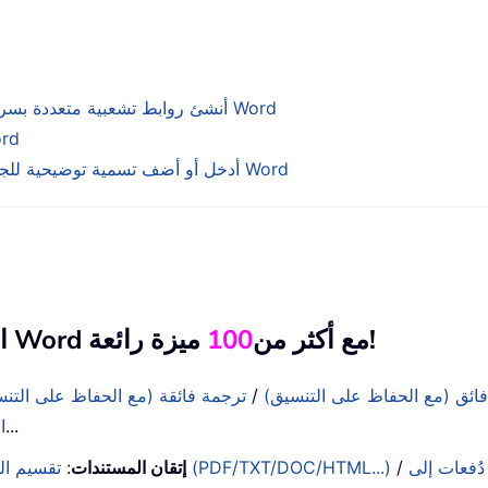
أنشئ روابط تشعبية متعددة بسرعة بإدخال نفس العنوان لجميع النصوص المتماثلة في Word
اختر بسرعة جميع الج
أدخل أو أضف تسمية توضيحية للجدول بسرعة وغيّر تنسيق تسمية توضيحية للجدول في Word
ميزة رائعة!
– ارتقِ بتجربتك في Word مع أكثر من
100
فائق (مع الحفاظ على التنسيق)
/
ترجمة فائقة (مع الحفاظ على التن
...
ا
/
تصدير التحديد بصيغ مختلفة (PDF/TXT/DOC/HTML...)
إتقان المستندات
:
تقسيم ا