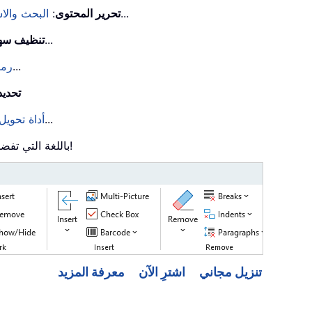
...
تحرير المحتوى
:
البحث والا
...
تنظيف سه
...
رمز
تحديد
...
11 أداة تحويل.
: استخدم Kutools باللغة التي تفضلها – يدعم الإنجليزية، الإسبانية، الألمانية، الفرنسية، الصينية، وأكثر من 40 لغة أخرى!
تنزيل مجاني
اشترِ الآن
معرفة المزيد