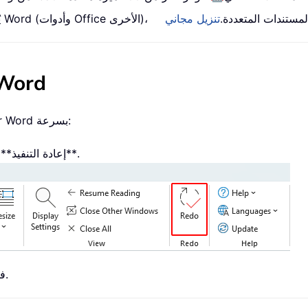
O الأخرى)، مما يبسّط التنقّل بين المستندات المتعددة.
تنزيل مجاني
كرّر آخر 
لإعادة تطبيق الأمر الأخير الذي استخدمته من Kutools for Word بسرعة:
انقر فوق **Kutools** أو **KUTOOLS PLUS** > **إعادة التنفيذ**.
سيتم تنفيذ آخر أمر استخدمته من Kutools فورًا مرة أخرى.