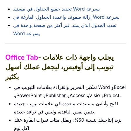
تحديد جميع الجداول في مستند Word بسرعة
إزالة صفوف وأعمدة الجداول الفارغة في Word بسرعة
تحديد الجدول الذي يمتد عبر أكثر من صفحة واحدة في
Word بسرعة
- يجلب واجهة ذات علامات
Office Tab
تبويب إلى أوفيس، ليجعل عملك أسهل
بكثير
تمكين التحرير والقراءة بعلامات التبويب في Word وExcel
وPowerPoint وPublisher وAccess وVisio وProject.
افتح وأنشئ مستندات متعددة في علامات تبويب جديدة
ضمن نفس النافذة، وليس في نوافذ جديدة.
يزيد إنتاجيتك بنسبة 50%، ويقلل مئات نقرات الفأرة عنك
كل يوم!