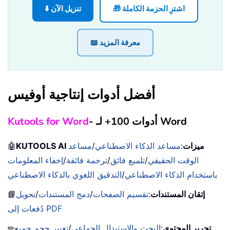
🎁 اشترِ الحزمة الكاملة
⬇️ تنزيل الآن
📖 معرفة المزيد
أفضل أدوات إنتاجية أوفيس
- أدوات 100+ لـ Word
Kutools for Word
KUTOOLS AI ميزات
:
مساعد الذكاء الاصطناعي
/
مساعد
🤖
الوقت الحقيقي
/
تلميع فائق
/
ترجمة فائقة
/
إخفاء المعلومات
باستخدام الذكاء الاصطناعي
/
التدقيق اللغوي بالذكاء الاصطناعي
إتقان المستندات
:
تقسيم الصفحات
/
دمج المستندات
/
تحويل
📘
دُفعات إلى PDF
تحرير المحتوى
:
البحث والاستبدال الجماعي
/
تغيير حجم جميع
✏