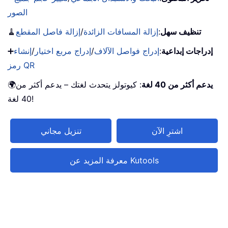
الصور
تنظيف سهل
:
إزالة المسافات الزائدة
/
إزالة فاصل المقطع
🧹
إدراجات إبداعية
:
إدراج فواصل الآلاف
/
إدراج مربع اختيار
/
إنشاء
➕
رمز QR
يدعم أكثر من 40 لغة
: كيوتولز يتحدث لغتك – يدعم أكثر من
🌍
40 لغة!
اشترِ الآن
تنزيل مجاني
معرفة المزيد عن Kutools