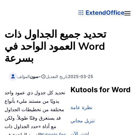
ExtendOffice
تحديد جميع الجداول ذات
العمود الواحد في Word
بسرعة
2025-03-25
تاريخ التعديل
•
سون
المؤلف
Kutools for Word
تحديد كل جدول ذي عمود واحد
يدويًا من مستند مليء بأنواع
نظرة عامة
مختلفة من تخطيطات الجداول
قد يستغرق وقتًا طويلاً. ولكن
تنزيل مجاني
مع أداة «حدد الجداول ذات
اشترِ الآن
Kutools for
العمود الواحد» في