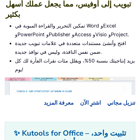
تبويب إلى أوفيس، مما يجعل عملك أسهل
بكثير
تمكين التحرير والقراءة المبوبة في Word وExcel
وPowerPoint وPublisher وAccess وVisio وProject.
افتح وأنشئ مستندات متعددة في علامات تبويب جديدة
ضمن نفس النافذة، وليس في نوافذ جديدة.
يزيد إنتاجيتك بنسبة 50%، ويقلل مئات نقرات الفأرة لك كل
يوم!
تنزيل مجاني
اشترِ الآن
معرفة المزيد
✨ Kutools for Office – تثبيت واحد،