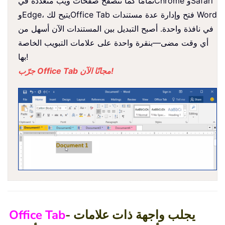
Safari
و
Chrome
تمامًا كما تتصفح صفحات ويب متعددة في
فتح وإدارة عدة مستندات Word
Office Tab
، يتيح لك
Edge
و
في نافذة واحدة. أصبح التبديل بين المستندات الآن أسهل من
أي وقت مضى—بنقرة واحدة على علامات التبويب الخاصة
بها!
جرّب Office Tab مجانًا الآن!
- يجلب واجهة ذات علامات
Office Tab