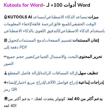
- أدوات 100+ لـ Word
Kutools for Word
KUTOOLS AI ميزات
:
مساعد الذكاء الاصطناعي
/
مساعد
🤖
الوقت الحقيقي
/
تلميع فائق
/
ترجمة فائقة
/
إخفاء المعلومات
باستخدام الذكاء الاصطناعي
/
التدقيق اللغوي بالذكاء الاصطناعي
إتقان المستندات
:
تقسيم الصفحات
/
دمج المستندات
/
تحويل
📘
دفعة إلى PDF
تحرير المحتوى
:
البحث والاستبدال الجماعي
/
تغيير حجم جميع
✏
الصور
تنظيف سهل
:
إزالة المسافات الزائدة
/
إزالة فاصل المقطع
🧹
إدراجات إبداعية
:
إدراج فواصل الآلاف
/
إدراج مربع اختيار
/
إنشاء
➕
رمز QR
يدعم أكثر من 40 لغة
: كوتولز يتحدث لغتك – يدعم أكثر من
🌍
40 لغة!