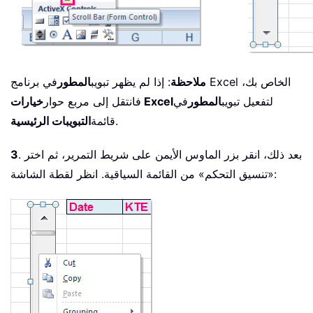
ملاحظة
: إذا لم يظهر تبويب
المطور
في برنامج Excel الخاص بك،
لتفعيل تبويب
المطور
في
خيارات Excel
فانتقل إلى مربع حوار
.
قائمة
التبويبات الرئيسية
. بعد ذلك، انقر بزر الماوس الأيمن على شريط التمرير، ثم اختر
3
«تنسيق التحكم» من القائمة السياقية. انظر لقطة الشاشة: