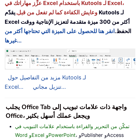
عزِّز مهاراتك في Excel باستخدام Kutools لـ Excel،
وعايش الكفاءة كما لم تفعل من قبل.
يقدّم Kutools لـ
Excel أكثر من 300 ميزة متقدمة لتعزيز الإنتاجية ووقت
الحفظ.
انقر هنا للحصول على الميزة التي تحتاجها أكثر من
غيرها...
مزيد من التفاصيل حول Kutools لـ
تنزيل مجاني...
Excel...
يجلب Office Tab واجهة ذات علامات تبويب إلى
Office، ويجعل عملك أسهل بكثير
تمكّن من التحرير والقراءة باستخدام علامات التبويب في
، وPublisher وAccess
Word وExcel وPowerPoint