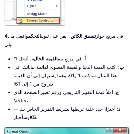
. في مربع حوار
تنسيق الكائن
، انقر على تبويب
التحكم
وافعل ما
4
يلي:
أ
: في مربع نص
القيمة الحالية
، أدخل 1؛
ب
: اكتب القيمة الدنيا والقيمة القصوى لقائمة بياناتك، في
هذا المثال سأكتب 1 و61، وهما يشيران إلى أن القيمة
تتراوح من 1 إلى 61؛
ج
: املأ قيمة التغيير التدريجي ورقم تغيير الصفحة الذي
تحتاجه؛
د
: أخيرًا، حدد خلية لربطها بشريط التمرير الخاص بك —
.
K5
وسأختار