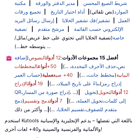
شريط الصيغ المحسن
|
مدير الدفتر والورقة
|
مكتبة
الموارد
(نص تلقائي)
|
أداة اختيار التاريخ
|
تجميع ورقات
العمل
|
تشفير/فك تشفير الخلايا
|
إرسال رسائل البريد
الإلكتروني حسب القائمة
|
مرشح متقدم
|
تصفية
خاصة
(تصفية الخلايا التي تحتوي على خط عريض/مائل/
يتوسطه خط...) ...
أفضل 15 مجموعات الأدوات
:
12
أدوات
النصوص
(
إضافة
نص
،
حذف الأحرف المحددة
، ...)
|
50+
أنواع
المخططات
البيانية
(
مخطط جانت
، ...)
|
40+ صيغ
عملية
(
حساب العمر
إدراج رمز
(
بناءً على تاريخ الميلاد
، ...)
|
19
أدوات
الإدراج
12
أدوات
التحويل
(
تحويل
|
، ...)
إدراج صورة من المسار
،
QR
إلى كلمات
،
تحويل العملة
، ...)
|
7
أدوات
دمج وتقسيم
(
دمج
متقدم للصفوف
،
تقسيم الخلايا
، ...)
|
... وأكثر من ذلك
استخدم Kutools باللغة التي تفضلها – يدعم الإنجليزية والإسبانية
والألمانية والفرنسية والصينية و40+ لغات أخرى!