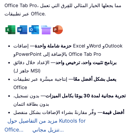
Office Tab Pro، مما يجعلها الخيار المثالي للفِرق التي تعمل
عبر تطبيقات Office.
حزمة شاملة واحدة
— إضافات Excel وWord وOutlook
وPowerPoint بالإضافة إلى Office Tab Pro
برنامج تثبيت واحد، ترخيص واحد
— الإعداد خلال دقائق
(جاهز لـ MSI)
يعمل بشكل أفضل معًا
— إنتاجية ميسَّرة عبر تطبيقات
Office
تجربة مجانية لمدة 30 يومًا بكامل الميزات
— بدون تسجيل،
بدون بطاقة ائتمان
أفضل قيمة
— وفِّر مقارنةً بشراء الإضافات بشكل منفصل
مزيد من التفاصيل حول Kutools for
تنزيل مجاني...
Office...