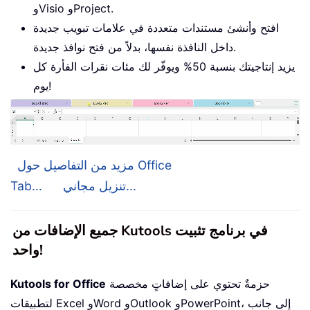
وVisio وProject.
افتح وأنشئ مستندات متعددة في علامات تبويب جديدة
داخل النافذة نفسها، بدلاً من فتح نوافذ جديدة.
يزيد إنتاجيتك بنسبة 50% ويوفّر لك مئات نقرات الفأرة كل
يوم!
مزيد من التفاصيل حول Office
تنزيل مجاني...
Tab...
جميع الإضافات من Kutools في برنامج تثبيت
واحد!
حزمةٌ تحتوي على إضافاتٍ مخصصة
Kutools for Office
لتطبيقات Excel وWord وOutlook وPowerPoint، إلى جانب