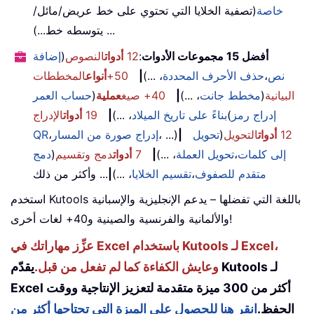
خاصة
(تصفية الخلايا التي تحتوي على خط عريض/مائل/
يتوسطه خط...) ...
أفضل 15 مجموعات الأدوات
:
12
أدوات
النصوص
(
إضافة
نص
،
حذف الأحرف المحددة
، ...)
|
50+
أنواع
المخططات
البيانية
(
مخطط جانت
، ...)
|
40+ صيغ
عملية
(
حساب العمر
إدراج رمز
(
بناءً على تاريخ الميلاد
، ...)
|
19
أدوات
الإدراج
12
أدوات
التحويل
(
تحويل
|
، ...)
إدراج صورة من المسار
،
QR
إلى كلمات
،
تحويل العملة
، ...)
|
7
أدوات
دمج وتقسيم
(
دمج
متقدم للصفوف
،
تقسيم الخلايا
، ...)
|
... وأكثر من ذلك
استخدم Kutools باللغة التي تفضلها – يدعم الإنجليزية والإسبانية
والألمانية والفرنسية والصينية و40+ لغات أخرى!
عزِّز مهاراتك في Excel باستخدام Kutools لـ Excel،
وعايش الكفاءة كما لم تفعل من قبل.
يقدّم Kutools لـ
Excel أكثر من 300 ميزة متقدمة لتعزيز الإنتاجية ووقت
الحفظ.
انقر هنا للحصول على الميزة التي تحتاجها أكثر من