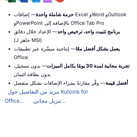
حزمة شاملة واحدة
— إضافات Excel وWord وOutlook
وPowerPoint بالإضافة إلى Office Tab Pro
برنامج تثبيت واحد، ترخيص واحد
— الإعداد خلال دقائق
(جاهز لـ MSI)
يعمل بشكل أفضل معًا
— إنتاجية ميسَّرة عبر تطبيقات
Office
تجربة مجانية لمدة 30 يومًا بكامل الميزات
— بدون تسجيل،
بدون بطاقة ائتمان
أفضل قيمة
— وفِّر مقارنةً بشراء الإضافات بشكل منفصل
مزيد من التفاصيل حول Kutools for
تنزيل مجاني...
Office...