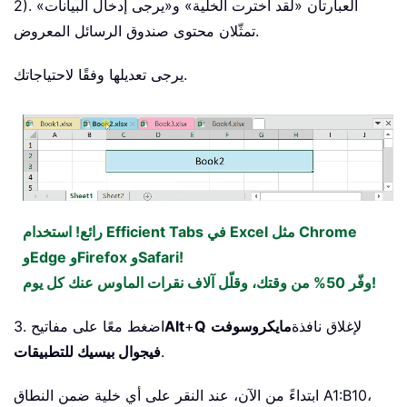
2). العبارتان «لقد اخترت الخلية» و«يرجى إدخال البيانات»
تمثّلان محتوى صندوق الرسائل المعروض.
يرجى تعديلها وفقًا لاحتياجاتك.
رائع! استخدام Efficient Tabs في Excel مثل Chrome
وEdge وFirefox وSafari!
وفّر 50% من وقتك، وقلّل آلاف نقرات الماوس عنك كل يوم!
لإغلاق نافذة
مايكروسوفت
Q
+
Alt
3. اضغط معًا على مفاتيح
.
فيجوال بيسيك للتطبيقات
ابتداءً من الآن، عند النقر على أي خلية ضمن النطاق A1:B10،