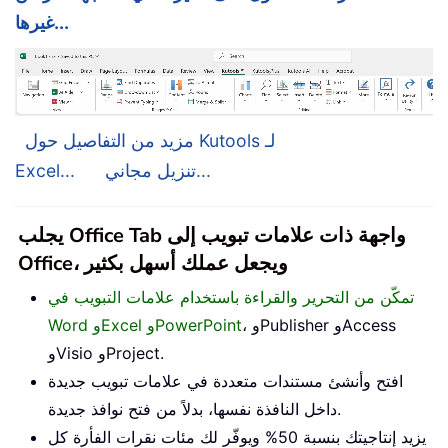
غيرها...
مزيد من التفاصيل حول Kutools لـ
تنزيل مجاني...
Excel...
يجلب Office Tab واجهة ذات علامات تبويب إلى
Office، ويجعل عملك أسهل بكثير
تمكّن من التحرير والقراءة باستخدام علامات التبويب في
، وPublisher وAccess
Word وExcel وPowerPoint
وVisio وProject.
افتح وأنشئ مستندات متعددة في علامات تبويب جديدة
داخل النافذة نفسها، بدلاً من فتح نوافذ جديدة.
يزيد إنتاجيتك بنسبة 50% ويوفّر لك مئات نقرات الفأرة كل