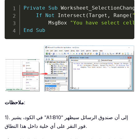
Copy
Private
Sub
 Worksheet_SelectionChange
If
Not
 Intersect
(
Target
,
 Range
(
"A
        MsgBox 
"You have select cell 
End
Sub
:
ملاحظات
1). في الكود، يشير "A1:B10" إلى أن صندوق الرسائل سيظهر
فور النقر على أي خلية داخل هذا النطاق.