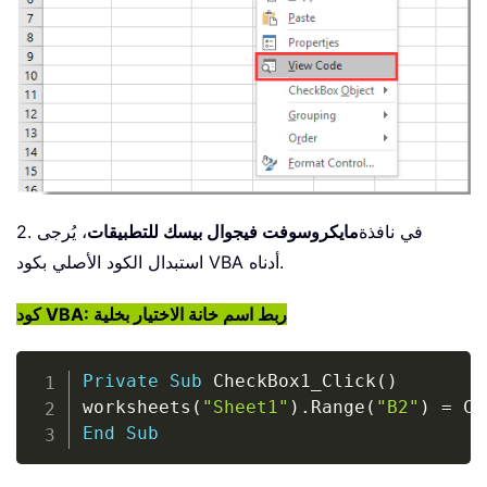
2. في نافذة
مايكروسوفت فيجوال بيسك للتطبيقات
، يُرجى
استبدال الكود الأصلي بكود VBA أدناه.
كود VBA: ربط اسم خانة الاختيار بخلية
Copy
Private
Sub
 CheckBox1_Click
(
)
worksheets
(
"Sheet1"
)
.
Range
(
"B2"
)
=
 Ch
End
Sub