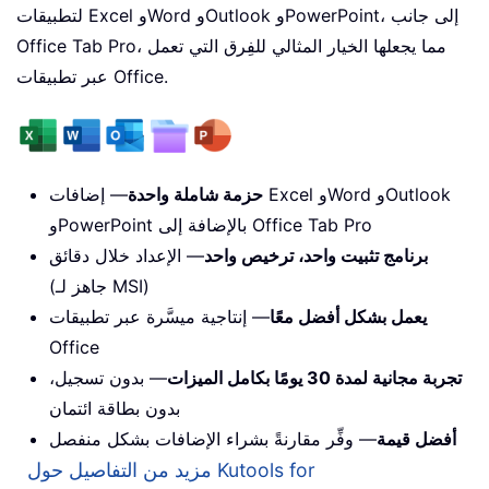
لتطبيقات Excel وWord وOutlook وPowerPoint، إلى جانب
Office Tab Pro، مما يجعلها الخيار المثالي للفِرق التي تعمل
عبر تطبيقات Office.
حزمة شاملة واحدة
— إضافات Excel وWord وOutlook
وPowerPoint بالإضافة إلى Office Tab Pro
برنامج تثبيت واحد، ترخيص واحد
— الإعداد خلال دقائق
(جاهز لـ MSI)
يعمل بشكل أفضل معًا
— إنتاجية ميسَّرة عبر تطبيقات
Office
تجربة مجانية لمدة 30 يومًا بكامل الميزات
— بدون تسجيل،
بدون بطاقة ائتمان
أفضل قيمة
— وفِّر مقارنةً بشراء الإضافات بشكل منفصل
مزيد من التفاصيل حول Kutools for