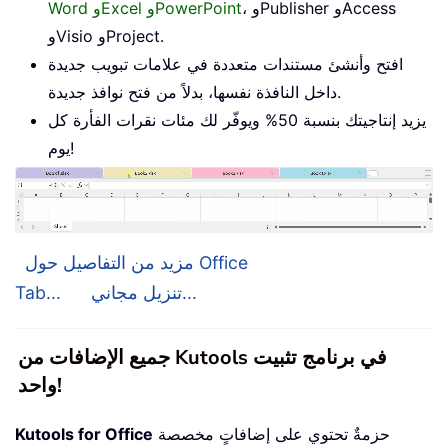
، وPublisher وAccess
Word وExcel وPowerPoint
وVisio وProject.
افتح وأنشئ مستندات متعددة في علامات تبويب جديدة
داخل النافذة نفسها، بدلاً من فتح نوافذ جديدة.
يزيد إنتاجيتك بنسبة 50% ويوفّر لك مئات نقرات الفأرة كل
يوم!
مزيد من التفاصيل حول Office
تنزيل مجاني...
Tab...
جميع الإضافات من Kutools في برنامج تثبيت
واحد!
حزمةٌ تحتوي على إضافاتٍ مخصصة
Kutools for Office