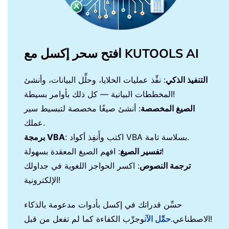
افتح سحر إكسل مع KUTOOLS AI
التنفيذ الذكي
: نفِّذ عمليات الخلايا، وحلِّل البيانات، وأنشئ
المخططات البيانية — كل ذلك بأوامر بسيطة!
الصيغ المخصصة
: أنشئ صيغًا مخصصة لتبسيط سير
عملك.
: اكتب وأَنفِذ أكواد VBA بسلاسة تامة.
برمجة VBA
: افهم الصيغ المعقدة بسهولة!
تفسير الصيغ
ترجمة النصوص
: اكسر الحواجز اللغوية في جداولك
الإلكترونية!
حسِّن قدراتك في إكسل بأدوات مدعومة بالذكاء
وجرِّب الكفاءة كما لم تفعل من قبل!
الاصطناعي.
حمِّل الآن