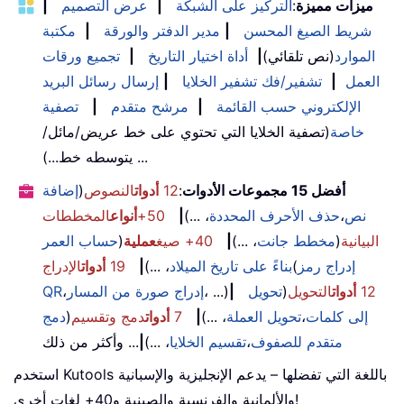
ميزات مميزة
:
التركيز على الشبكة
|
عرض التصميم
|
شريط الصيغ المحسن
|
مدير الدفتر والورقة
|
مكتبة
الموارد
(نص تلقائي)
|
أداة اختيار التاريخ
|
تجميع ورقات
العمل
|
تشفير/فك تشفير الخلايا
|
إرسال رسائل البريد
الإلكتروني حسب القائمة
|
مرشح متقدم
|
تصفية
خاصة
(تصفية الخلايا التي تحتوي على خط عريض/مائل/
يتوسطه خط...) ...
أفضل 15 مجموعات الأدوات
:
12
أدوات
النصوص
(
إضافة
نص
،
حذف الأحرف المحددة
، ...)
|
50+
أنواع
المخططات
البيانية
(
مخطط جانت
، ...)
|
40+ صيغ
عملية
(
حساب العمر
إدراج رمز
(
بناءً على تاريخ الميلاد
، ...)
|
19
أدوات
الإدراج
12
أدوات
التحويل
(
تحويل
|
، ...)
إدراج صورة من المسار
،
QR
إلى كلمات
،
تحويل العملة
، ...)
|
7
أدوات
دمج وتقسيم
(
دمج
متقدم للصفوف
،
تقسيم الخلايا
، ...)
|
... وأكثر من ذلك
استخدم Kutools باللغة التي تفضلها – يدعم الإنجليزية والإسبانية
والألمانية والفرنسية والصينية و40+ لغات أخرى!