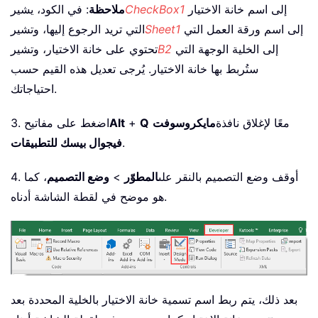
إلى اسم خانة الاختيار
CheckBox1
ملاحظة
: في الكود، يشير
إلى اسم ورقة العمل التي
Sheet1
التي تريد الرجوع إليها، وتشير
إلى الخلية الوجهة التي
B2
تحتوي على خانة الاختيار، وتشير
ستُربط بها خانة الاختيار. يُرجى تعديل هذه القيم حسب
احتياجاتك.
معًا لإغلاق نافذة
مايكروسوفت
Q
+
Alt
3. اضغط على مفاتيح
.
فيجوال بيسك للتطبيقات
4. أوقف وضع التصميم بالنقر على
المطوّر
>
وضع التصميم
، كما
هو موضح في لقطة الشاشة أدناه.
بعد ذلك، يتم ربط اسم تسمية خانة الاختيار بالخلية المحددة بعد