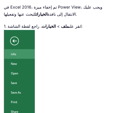
في Excel 2016، تم إخفاء ميزة Power View، ويجب عليك
للبحث عنها وتفعيلها.
الانتقال إلى نافذة
الخيارات
. راجع لقطة الشاشة:
1. انقر على
ملف
>
الخيارات