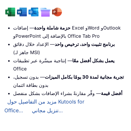
حزمة شاملة واحدة
— إضافات Excel وWord وOutlook
وPowerPoint بالإضافة إلى Office Tab Pro
برنامج تثبيت واحد، ترخيص واحد
— الإعداد خلال دقائق
(جاهز لـ MSI)
يعمل بشكل أفضل معًا
— إنتاجية ميسَّرة عبر تطبيقات
Office
تجربة مجانية لمدة 30 يومًا بكامل الميزات
— بدون تسجيل،
بدون بطاقة ائتمان
أفضل قيمة
— وفِّر مقارنةً بشراء الإضافات بشكل منفصل
مزيد من التفاصيل حول Kutools for
تنزيل مجاني...
Office...