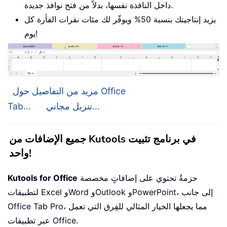
داخل النافذة نفسها، بدلاً من فتح نوافذ جديدة.
يزيد إنتاجيتك بنسبة 50% ويوفّر لك مئات نقرات الفأرة كل
يوم!
مزيد من التفاصيل حول Office
تنزيل مجاني...
Tab...
جميع الإضافات من Kutools في برنامج تثبيت
واحد!
حزمةٌ تحتوي على إضافاتٍ مخصصة
Kutools for Office
لتطبيقات Excel وWord وOutlook وPowerPoint، إلى جانب
Office Tab Pro، مما يجعلها الخيار المثالي للفِرق التي تعمل
عبر تطبيقات Office.