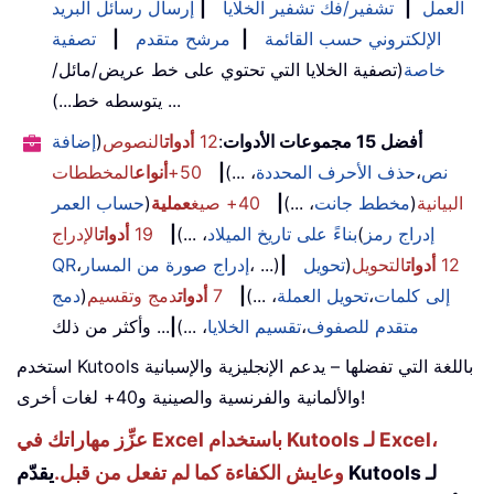
العمل
|
تشفير/فك تشفير الخلايا
|
إرسال رسائل البريد
الإلكتروني حسب القائمة
|
مرشح متقدم
|
تصفية
خاصة
(تصفية الخلايا التي تحتوي على خط عريض/مائل/
يتوسطه خط...) ...
أفضل 15 مجموعات الأدوات
:
12
أدوات
النصوص
(
إضافة
نص
،
حذف الأحرف المحددة
، ...)
|
50+
أنواع
المخططات
البيانية
(
مخطط جانت
، ...)
|
40+ صيغ
عملية
(
حساب العمر
إدراج رمز
(
بناءً على تاريخ الميلاد
، ...)
|
19
أدوات
الإدراج
12
أدوات
التحويل
(
تحويل
|
، ...)
إدراج صورة من المسار
،
QR
إلى كلمات
،
تحويل العملة
، ...)
|
7
أدوات
دمج وتقسيم
(
دمج
متقدم للصفوف
،
تقسيم الخلايا
، ...)
|
... وأكثر من ذلك
استخدم Kutools باللغة التي تفضلها – يدعم الإنجليزية والإسبانية
والألمانية والفرنسية والصينية و40+ لغات أخرى!
عزِّز مهاراتك في Excel باستخدام Kutools لـ Excel،
وعايش الكفاءة كما لم تفعل من قبل.
يقدّم Kutools لـ