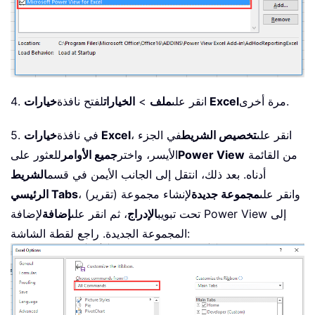
مرة أخرى.
خيارات Excel
4. انقر على
ملف
>
الخيارات
لفتح نافذة
، انقر على
تخصيص الشريط
في الجزء
خيارات Excel
5. في نافذة
من القائمة
Power View
الأيسر، واختر
جميع الأوامر
للعثور على
أدناه. بعد ذلك، انتقل إلى الجانب الأيمن في قسم
الشريط
، وانقر على
مجموعة جديدة
لإنشاء مجموعة (تقرير)
الرئيسي Tabs
تحت تبويب
الإدراج
، ثم انقر على
إضافة
لإضافة Power View إلى
المجموعة الجديدة. راجع لقطة الشاشة: