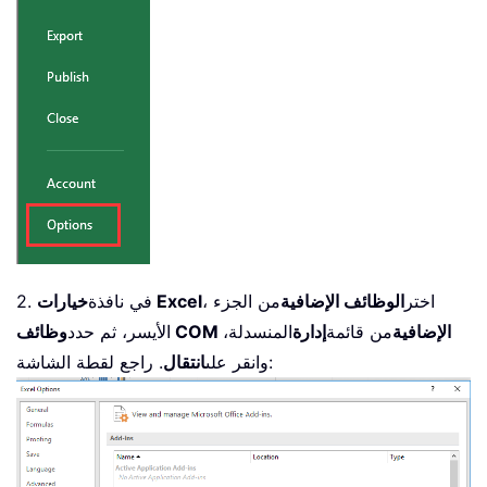
، اختر
الوظائف الإضافية
من الجزء
خيارات Excel
2. في نافذة
وظائف COM الإضافية
من قائمة
إدارة
المنسدلة،
الأيسر، ثم حدد
. راجع لقطة الشاشة:
وانقر على
انتقال