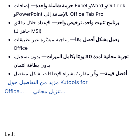
حزمة شاملة واحدة
— إضافات Excel وWord وOutlook
وPowerPoint بالإضافة إلى Office Tab Pro
برنامج تثبيت واحد، ترخيص واحد
— الإعداد خلال دقائق
(جاهز لـ MSI)
يعمل بشكل أفضل معًا
— إنتاجية ميسَّرة عبر تطبيقات
Office
تجربة مجانية لمدة 30 يومًا بكامل الميزات
— بدون تسجيل،
بدون بطاقة ائتمان
أفضل قيمة
— وفِّر مقارنةً بشراء الإضافات بشكل منفصل
مزيد من التفاصيل حول Kutools for
تنزيل مجاني...
Office...
تابعنا