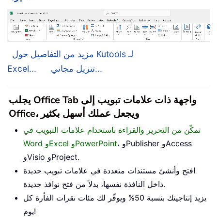
مزيد من التفاصيل حول Kutools لـ
تنزيل مجاني...
Excel...
يجلب Office Tab واجهة ذات علامات تبويب إلى
Office، ويجعل عملك أسهل بكثير
تمكّن من التحرير والقراءة باستخدام علامات التبويب في
، وPublisher وAccess
Word وExcel وPowerPoint
وVisio وProject.
افتح وأنشئ مستندات متعددة في علامات تبويب جديدة
داخل النافذة نفسها، بدلاً من فتح نوافذ جديدة.
يزيد إنتاجيتك بنسبة 50% ويوفّر لك مئات نقرات الفأرة كل
يوم!