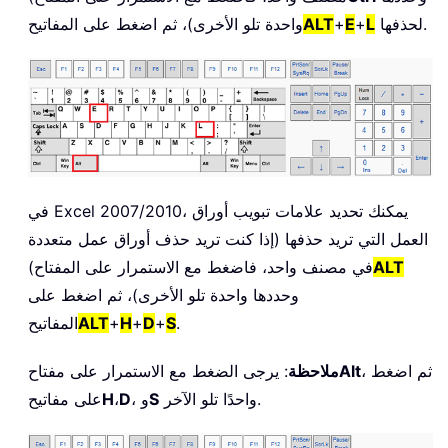
لحذفها.
L
+
E
+
ALT
واحدة تلو الأخرى)، ثم اضغط على المفاتيح
في Excel 2007/2010، يمكنك تحديد علامات تبويب أوراق
العمل التي تريد حذفها (إذا كنت تريد حذف أوراق عمل متعددة
ALT
في مصنف واحد، فاضغط مع الاستمرار على المفتاح)
وحددها واحدة تلو الأخرى)، ثم اضغط على
.
S
+
D
+
H
+
ALT
المفاتيح
، ثم اضغط
Alt
ملاحظة
: يرجى الضغط مع الاستمرار على مفتاح
واحدًا تلو الآخر.
S
، و
D
،
H
على مفاتيح