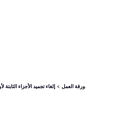
، كما هو موضح في لقطة الشاشة أدناه.
ورقة العمل
>
إلغاء تجميد الأجزاء الثابتة ل