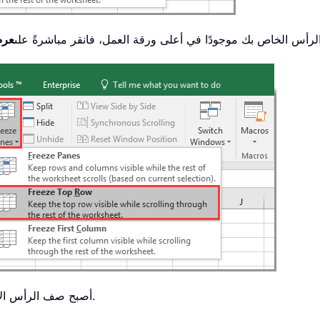
رأس الخاص بك موجودًا في أعلى ورقة العمل، فانقر مباشرةً على
عر
أصبح صف الرأس الآن مجمَّدًا، وسيتبع ورقة العمل لأعلى ولأسفل أثناء التمرير.