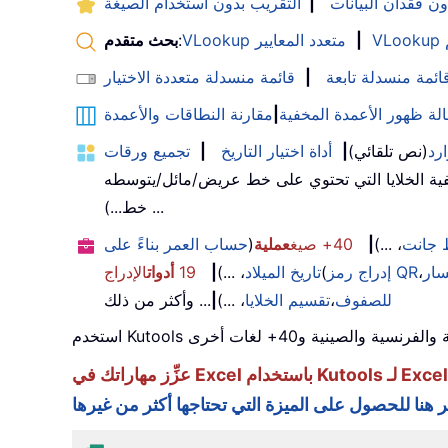
ون فقدان البيانات
|
التقريب بدون استخدام الصيغة
|
VLookup متعدد المعايير
:
بحث متقدم
ائمة منسدلة تابعة
|
قائمة منسدلة متعددة الاختيار
الة ظهور الأعمدة المخفية
|
مقارنة النطاقات والأعمدة
رد
(نص تلقائي)
|
أداة اختيار التاريخ
|
تجميع ورقات
ية الخلايا التي تحتوي على خط عريض/مائل/يتوسطه
خط...) ...
جانت
، ...)
|
40+ صيغ
عملية
(
حساب العمر بناءً على
سار
،
إدراج رمز QR
(
تاريخ الميلاد
، ...)
|
19
أدوات
الإدراج
للصفوف
،
تقسيم الخلايا
، ...)
|
... وأكثر من ذلك