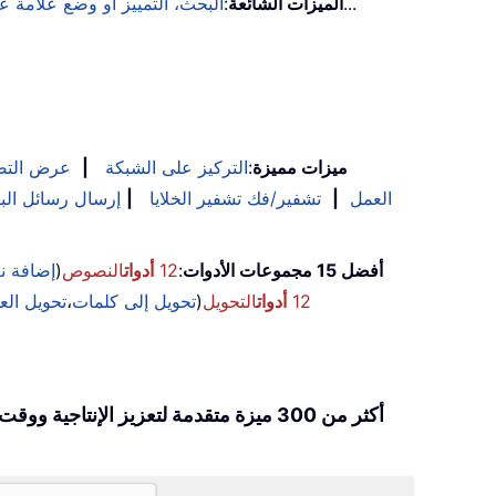
...
الميزات الشائعة
:
البحث، التمييز أو وضع علامة 
ميزات مميزة
:
التركيز على الشبكة
|
عرض التص
العمل
|
تشفير/فك تشفير الخلايا
|
إرسال رسائل البر
أفضل 15 مجموعات الأدوات
:
12
أدوات
النصوص
(
إضافة 
12
أدوات
التحويل
(
تحويل إلى كلمات
،
تحويل الع