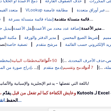
على المكررات
|
حذف الصفوف الفارغة
|
دمج الأعمدة أو الخلايا د
....
VLookup عبر أوراق متعددة
|
مطابقة غامضة
|
VLookup متعدد القيم
....
قائمة منسدلة متقدمة
:
إنشاء قائمة منسدلة بسرعة
|
ق
...
مدير الأعمدة
:
إضافة عدد محدد من الأعمدة
|
نقل الأعمدة
|
تبديل ح
ميم
|
شريط الصيغ المحسن
|
مدير الدفتر والورقة
|
مكتبة الموا
يد الإلكتروني حسب القائمة
|
مرشح متقدم
|
تصفية خاصة
(تصف
نص
،
حذف الأحرف المحددة
، ...)
|
50+
أنواع
المخططات البيانية
(
مخطط 
ملة
، ...)
|
7
أدوات
دمج وتقسيم
(
دمج متقدم
|
، ...)
إدراج صورة من الم
استخدم Kutools باللغة التي تفضلها – يدعم الإنجليزية والإسبانية والألمانية والفرنسية والصينية و40+ لغات أخرى!
عزِّز مهاراتك في Excel باستخدام Kutools لـ Excel، وعايش الكفاءة كما لم تفعل من قبل.
يقدّم Kutools لـ Excel أكثر من 300 ميزة متقدمة لتعزيز الإنتاجية ووقت
انقر هنا للحصول على الميزة التي تحتاجها أكثر من غيرها...
الحفظ.