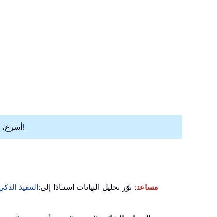
حمِّل الآن!
– مزوَّد بأكثر من 300 أدا
KUTOOLS AI مساعد
: ثوّر تحليل البيانات استنادًا إلى:
التنفيذ الذكي