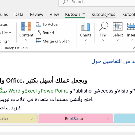
يجلب Office Tab واجهة ذات علامات تبويب إلى Office، ويجعل عملك أسهل بكثير
Proj.
تمكّن من التحرير والقراءة باستخدام علامات التبويب في Word وExcel وPowerPoint
افتح وأنشئ مستندات متعددة في علامات تبويب جديدة داخل النافذة نفسها، بدلاً من فتح نوافذ جديدة.
يزيد إنتاجيتك بنسبة 50% ويوفّر لك مئات نقرات الفأرة كل يوم!