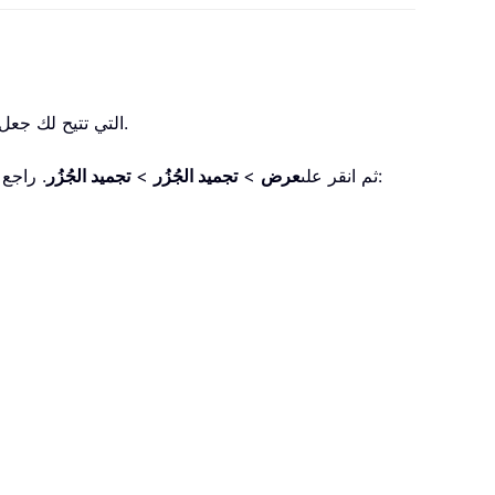
سيقدّم هذا القسم ميزة «تجميد الجُزُر» (Freeze Panes) في Excel، التي تتيح لك جعل صف الرأس يظل ظاهرًا أثناء التمرير لأسفل ورقة العمل.
. راجع لقطة الشاشة:
1. انتقل إلى ورقة العمل التي تريد أن يتبعك فيها صف الرأس، وحدد الخلية A2 (أو أول خلية أسفل صف الرأس)، ثم انقر على
عرض
>
تجميد الجُزُر
>
تجميد الجُزُر