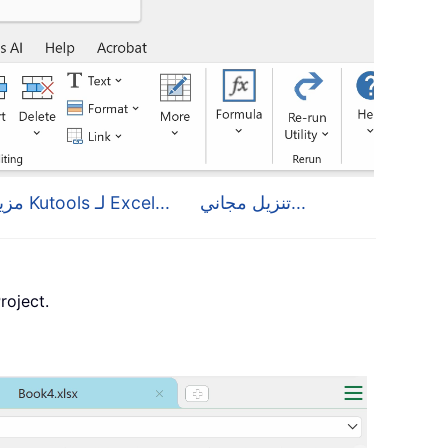
تنزيل مجاني...
مزيد من التفاصيل حول Kutools لـ Excel...
، وPublisher وAccess وVisio وect