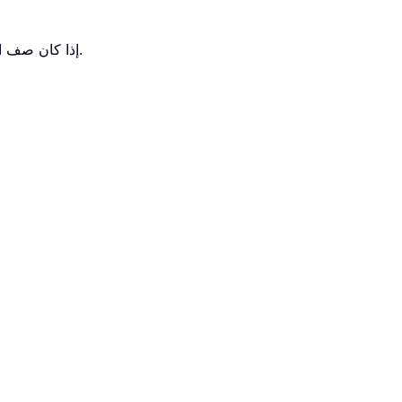
. راجع لقطة الشاشة.
إذا كان صف ال