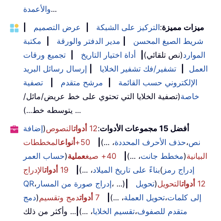
...
والأعمدة
ميزات مميزة
:
التركيز على الشبكة
|
عرض التصميم
|
شريط الصيغ المحسن
|
مدير الدفتر والورقة
|
مكتبة
الموارد
(نص تلقائي)
|
أداة اختيار التاريخ
|
تجميع ورقات
العمل
|
تشفير/فك تشفير الخلايا
|
إرسال رسائل البريد
الإلكتروني حسب القائمة
|
مرشح متقدم
|
تصفية
خاصة
(تصفية الخلايا التي تحتوي على خط عريض/مائل/
يتوسطه خط...) ...
أفضل 15 مجموعات الأدوات
:
12
أدوات
النصوص
(
إضافة
نص
،
حذف الأحرف المحددة
، ...)
|
50+
أنواع
المخططات
البيانية
(
مخطط جانت
، ...)
|
40+ صيغ
عملية
(
حساب العمر
إدراج رمز
(
بناءً على تاريخ الميلاد
، ...)
|
19
أدوات
الإدراج
12
أدوات
التحويل
(
تحويل
|
، ...)
إدراج صورة من المسار
،
QR
إلى كلمات
،
تحويل العملة
، ...)
|
7
أدوات
دمج وتقسيم
(
دمج
متقدم للصفوف
،
تقسيم الخلايا
، ...)
|
... وأكثر من ذلك