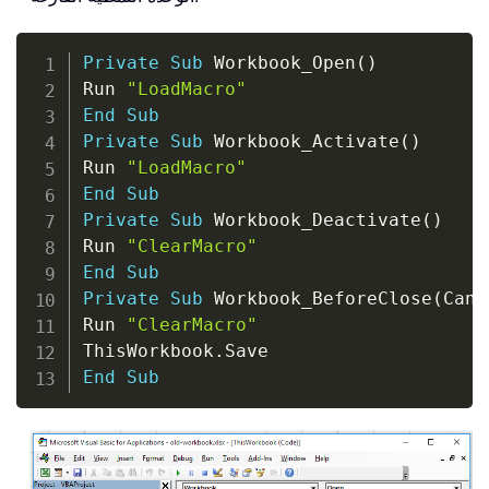
Copy
Private
Sub
 Workbook_Open
(
)
Run 
"LoadMacro"
End
Sub
Private
Sub
 Workbook_Activate
(
)
Run 
"LoadMacro"
End
Sub
Private
Sub
 Workbook_Deactivate
(
)
Run 
"ClearMacro"
End
Sub
Private
Sub
 Workbook_BeforeClose
(
Canc
Run 
"ClearMacro"
ThisWorkbook
.
End
Sub