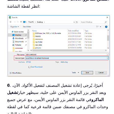
Err
.
Clear

انظر لقطة الشاشة:
CommandBars
(
"Cell"
)
.
End
Sub
Private
Sub
 ActionMacro
(
)
On
Error
GoTo
With
 Application

Run 
.
CommandBars
(
"Cell"
)
.
Controls
(
1
)
.
End
With
Exit
Sub
Err1
:
    MsgBox 
"Invalid"
End
Sub
. أخيرًا، يُرجى إعادة تشغيل المصنف لتفعيل الأكواد. الآن،
6
وبعد النقر بزر الماوس الأيمن على خلية، سيظهر خيار
تشغيل
الماكرو
في قائمة النقر بزر الماوس الأيمن، مع عرض جميع
وحدات الماكرو في مصنفك ضمن قائمة فرعية كما في لقطة
الشاشة التالية: