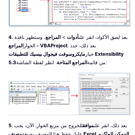
End
If
If
 xSreBtnName 
<
>
""
And
 
Set
 xObjCBBtn 
=
 xObjC
With
 xObjCBBtn

.
FaceId 
=
186
. بعد لصق الأكواد، انقر على
أدوات
>
المراجع
، وستظهر نافذة
4
.
Style 
=
 msoButto
.
Caption 
=
 xSreBt
. بعد ذلك، حدد
المراجع - VBAProject
الحوار
.
OnAction 
=
"Acti
خيار
مايكروسوفت فيجوال بيسيك للتطبيقات Extensibility
End
With
. انظر لقطة الشاشة:
من قائمة
المراجع المتاحة
5.3
End
If
End
If
Next
 xIntLine

End
If
Next
End
Sub
Private
Sub
 ClearMacro
(
)
On
Error
Resume
Next
. بعد ذلك، انقر على
موافق
للخروج من مربع الحوار. الآن، يجب
5
CommandBars
(
"Cell"
)
.
Controls
(
" Run Ma
مصنف Excel الممكن للماكرو
.
عليك حفظ هذا المصنف بصيغة