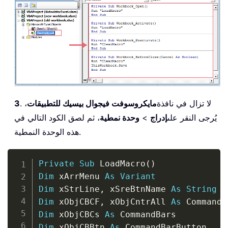
. لا تزال في نافذة
مايكروسوفت فيجوال بيسيك للتطبيقات
،
3
يُرجى النقر على
إدراج
>
وحدة نمطية
، ثم لصق الكود التالي في
هذه الوحدة النمطية.
Copy
Private
Sub
 LoadMacro
(
)
Dim
 xArrMenu 
As
Variant
Dim
 xStrLine
,
 xSreBtnName 
As
String
Dim
 xObjCBCF
,
 xObjCntrAll 
As
Dim
 xObjCBCs 
As
Dim
 xObjCBBtn 
As