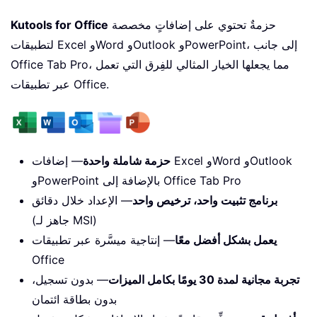
حزمةٌ تحتوي على إضافاتٍ مخصصة
Kutools for Office
لتطبيقات Excel وWord وOutlook وPowerPoint، إلى جانب
Office Tab Pro، مما يجعلها الخيار المثالي للفِرق التي تعمل
عبر تطبيقات Office.
حزمة شاملة واحدة
— إضافات Excel وWord وOutlook
وPowerPoint بالإضافة إلى Office Tab Pro
برنامج تثبيت واحد، ترخيص واحد
— الإعداد خلال دقائق
(جاهز لـ MSI)
يعمل بشكل أفضل معًا
— إنتاجية ميسَّرة عبر تطبيقات
Office
تجربة مجانية لمدة 30 يومًا بكامل الميزات
— بدون تسجيل،
بدون بطاقة ائتمان