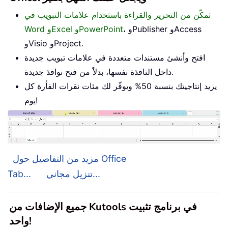
تمكّن من التحرير والقراءة باستخدام علامات التبويب في
، وPublisher وAccess
Word وExcel وPowerPoint
وVisio وProject.
افتح وأنشئ مستندات متعددة في علامات تبويب جديدة
داخل النافذة نفسها، بدلاً من فتح نوافذ جديدة.
يزيد إنتاجيتك بنسبة 50% ويوفّر لك مئات نقرات الفأرة كل
يوم!
مزيد من التفاصيل حول Office
تنزيل مجاني...
Tab...
جميع الإضافات من Kutools في برنامج تثبيت
واحد!