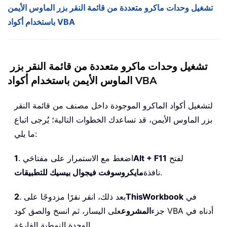
تشغيل وحدات ماكرو متعددة من قائمة النقر بزر الماوس الأيمن
باستخدام أكواد VBA
تشغيل وحدات ماكرو متعددة من قائمة النقر بزر
الماوس الأيمن باستخدام أكواد VBA
لتشغيل أكواد الماكرو الموجودة داخل مصنف من قائمة النقر
بزر الماوس الأيمن، قد تساعدك الخطوات التالية؛ يُرجى اتباع
ما يلي:
لفتح
Alt + F11
. اضغط مع الاستمرار على مفتاحَي
1
.
نافذة
مايكروسوفت فيجوال بيسيك للتطبيقات
في
ThisWorkbook
. بعد ذلك، انقر نقرًا مزدوجًا على
2
جزء
المشروع
على اليسار، ثم انسخ والصق كود VBA أدناه في
الوحدة النمطية الفارغة.