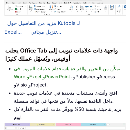
مزيد من التفاصيل حول Kutools لـ
تنزيل مجاني...
Excel...
يجلب Office Tab واجهة ذات علامات تبويب إلى
أوفيس، ويُسهّل عملك كثيرًا
تمكّن من التحرير والقراءة باستخدام علامات التبويب في
، وPublisher وAccess
Word وExcel وPowerPoint
وVisio وProject.
افتح وأنشئ مستندات متعددة في علامات تبويب جديدة
داخل النافذة نفسها، بدلاً من فتحها في نوافذ منفصلة.
يزيد إنتاجيتك بنسبة 50% ويوفّر مئات النقرات بالفأرة كل
يوم!