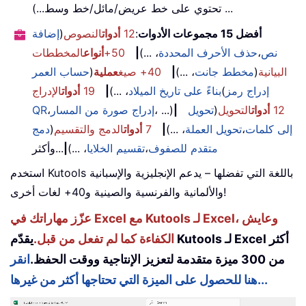
تحتوي على خط عريض/مائل/خط وسط...) ...
أفضل 15 مجموعات الأدوات
:
12
أدوات
النصوص
(
إضافة
نص
،
حذف الأحرف المحددة
، ...)
|
50+
أنواع
المخططات
البيانية
(
مخطط جانت
، ...)
|
40+ صيغ
عملية
(
حساب العمر
إدراج رمز
(
بناءً على تاريخ الميلاد
، ...)
|
19
أدوات
الإدراج
12
أدوات
التحويل
(
تحويل
|
، ...)
إدراج صورة من المسار
،
QR
إلى كلمات
،
تحويل العملة
، ...)
|
7
أدوات
الدمج والتقسيم
(
دمج
متقدم للصفوف
،
تقسيم الخلايا
، ...)
|
...وأكثر
استخدم Kutools باللغة التي تفضلها – يدعم الإنجليزية والإسبانية
والألمانية والفرنسية والصينية و40+ لغات أخرى!
عزّز مهاراتك في Excel مع Kutools لـ Excel، وعايش
الكفاءة كما لم تفعل من قبل.
يقدّم Kutools لـ Excel أكثر
من 300 ميزة متقدمة لتعزيز الإنتاجية ووقت الحفظ.
انقر
هنا للحصول على الميزة التي تحتاجها أكثر من غيرها...