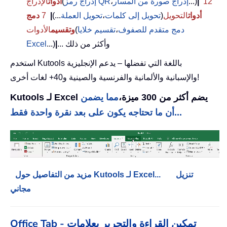
12
|
...)
إدراج صورة من المسار
،
إدراج رمز QR
(
أدوات
الإدراج
أدوات
التحويل
(
تحويل إلى كلمات
،
تحويل العملة
...)
|
7
دمج
دمج متقدم للصفوف
،
تقسيم خلايا
(
وتقسيم
الأدوات
... وأكثر من ذلك
|
...)
Excel
استخدم Kutools باللغة التي تفضلها – يدعم الإنجليزية
والإسبانية والألمانية والفرنسية والصينية و40+ لغات أخرى!
Kutools لـ Excel يضم أكثر من 300 ميزة،
مما يضمن
أن ما تحتاجه يكون على بعد نقرة واحدة فقط...
تنزيل
مزيد من التفاصيل حول Kutools لـ Excel...
مجاني
Office Tab - تمكين القراءة والتحرير بعلامات