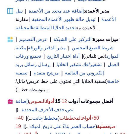
مدير الأعمدة
:
إضافة عدد محدد من الأعمدة
|
نقل
الأعمدة
|
تبديل حالة ظهور الأعمدة المخفية
|
مقارنة
...
الأعمدة مع
تحديد الخلايا المتطابقة/المختلفة
ميزات مميزة
:
التركيز على الشبكة
|
عرض التصميم
|
شريط الصيغ المحسن
|
مدير الدفتر والورقة
|
مكتبة
الموارد
(نص تلقائي)
|
أداة اختيار التاريخ
|
تجميع ورقات
العمل
|
تشفير/فك تشفير الخلايا
|
إرسال رسائل بريد
إلكتروني من القائمة
|
مرشح متقدم
|
تصفية
خاصة
(تصفية الخلايا التي تحتوي على خط عريض/مائل/
يتوسطه خط...) ...
أفضل مجموعات أدوات 15
12
:
أدوات
النصوص
(
إضافة
نص
،
حذف الأحرف المحددة
...)
|
50+
أنواع
المخططات
(
مخطط جانت
...)
|
40+
صيغ
عملية
(
حساب العمر بناءً على تاريخ الميلاد
...)
|
19