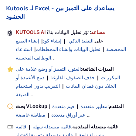
Kutools لـ Excel - يساعدك على التميز بين
الحشود
KUTOOLS AI مساعد
: ثوّر تحليل البيانات بناءً
🤖
على:
التنفيذ الذكي
|
إنشاء كود
|
إنشاء الصيغ
المخصصة
|
تحليل البيانات وإنشاء المخططات
|
استدعاء
…
الوظائف المحسنة
الميزات الشائعة
:
العثور، التمييز أو وضع علامة على
المكررات
|
حذف الصفوف الفارغة
|
دمج الأعمدة أو
الخلايا دون فقدان البيانات
|
التقريب بدون استخدام
...
الصيغة
بحث VLookup المتقدم
:
معايير متعددة
|
قيم متعددة
|
...
عبر أوراق متعددة
|
مطابقة غامضة
قائمة منسدلة المتقدمة
:
قائمة منسدلة سهلة
|
قائمة
...
منسدلة تابعة
|
قائمة منسدلة متعددة الاختيار