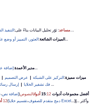
…
KUTOOLS AI مساعد
: ثوّر تحليل البيانات بناءً على:
التنفيذ ال
...
الميزات الشائعة
:
العثور، التمييز أو وضع 
...
مدير الأعمدة
:
إضافة عد
ميزات مميزة
:
التركيز على الشبكة
|
عرض التصميم
|
(تصفية الخلايا التي تحتوي على خط عريض/مائل/يتوسطه خط...) ...
فك تشفير الخلايا
|
إرسال رسائل 
أفضل مجموعات أدوات 15
12
:
أدوات
النصوص
(
إضافة نص
،
ح
... وأكثر
|
...)
تقسيم خلايا Excel
دمج متقدم للصفوف
،
(
12
أد