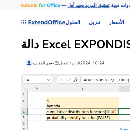
وات قوية.
Office
for
Kutools
الأسعار
تنزيل
الحلول
ExtendOffice
ة Excel EXPONDIST
2024-10-24
تاريخ التعديل
•
صن
المؤلف