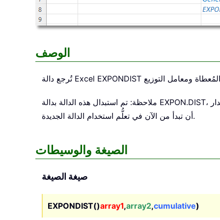
الوصف
EXPONDIST
تُرجع دالة Excel
ملاحظة: تم استبدال هذه الدالة بدالة EXPON.DIST، التي توفّر دقة محسَّنة بدءًا من إصدار Excel 2010. ولا تزال الدالة الحالية متاحة، لكن نظرًا لإمكانية إيقاف دعمها مستقبلاً، يُفضَّل
أن تبدأ من الآن في تعلُّم استخدام الدالة الجديدة.
الصيغة والوسيطات
صيغة الصيغة
EXPONDIST()
array1
,
array2
,
cumulative
)