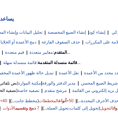
Kutools لـ
ذكي
|
إنشاء كود
|
إنشاء الصيغ المخصصة
|
تحليل البيانات وإنشاء ا
علامة على المكررات
|
حذف الصفوف الفارغة
|
دمج الأعمدة أو الخلايا
...
بحث VLookup المتقدم
:
معايير متعددة
|
قيم متعددة
|
...
قائمة منسدلة المتقدمة
:
قائمة منسدلة سهلة
|
د محدد من الأعمدة
|
نقل الأعمدة
|
تبديل حالة ظهور الأعمدة المخفي
شريط الصيغ المحسن
|
مدير الدفتر والورقة
|
مكتبة الموارد
(نص تلقائي
بريد إلكتروني من القائمة
|
مرشح متقدم
|
تصفية خاصة
ذف الأحرف المحددة
...)
|
50+
أنواع
المخططات
(
مخطط جانت
...)
|
40+ صيغ
وات
التحويل
(
تحويل إلى كلمات
،
تحويل العملة
...)
|
7
دمج وتقسيم
الأدوات
|