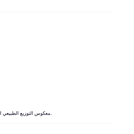
تحسب دالة NORM.S.INV معكوس التوزيع الطبيعي التراكمي القياسي—الذي يبلغ متوسطه الحسابي 0 وانحرافه المعياري 1—بناءً على احتمال معيَّن.