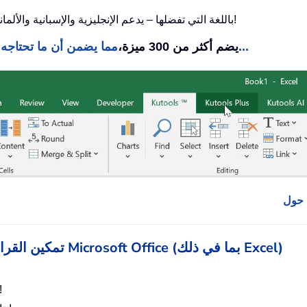
استخدم Kutools باللغة التي تفضلها – يدعم الإنجليزية والإسبانية والألمانية والفرنسية والصينية و40+ لغات أخرى!
مما يضمن أن ما تحتاجه يكون على بعد نقرة واحدة فقط...
Kutools لـ Excel يضم أكثر من 300 ميزة،
Office Tab - تمكين القراءة والتحرير بعلامات التبويب في Microsoft Office (بما في ذلك Excel)
يوفر لك مئات النقرات يوميًا، وقل وداعًا لأ