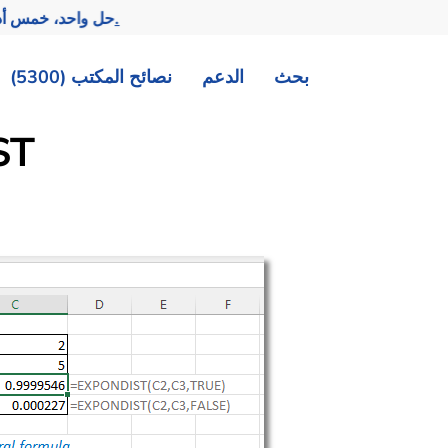
تحقيق المزيد بجهد أقل.
— حل واحد، خمس أد
بحث
الدعم
نصائح المكتب (5300)
دال