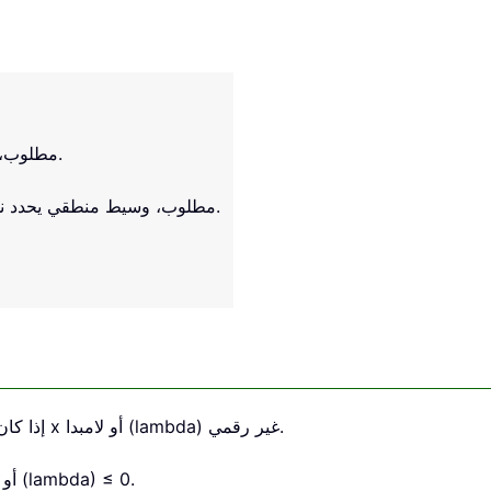
مطلوب، وهو معامل التوزيع. يجب أن يكون ≥ 0.
مطلوب، وسيط منطقي يحدد نوع دالة التوزيع الأسي المراد إرجاعه.
1. تُرجع الدالة قيمة الخطأ #VALUE! إذا كان أيٌّ من الوسيطين x أو لامبدا (lambda) غير رقمي.
2. تُرجع الدالة قيمة الخطأ #NUM! إذا كان x < 0 أو لامبدا (lambda) ≤ 0.