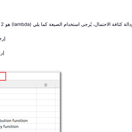
//إ
//إ