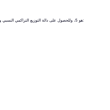
على سبيل المثال، إذا كان الوسيط x هو 2 وكان وسيط لامبدا (lambda) هو 5، وللحصول على دالة التوزيع التراكمي النسبي ودالة كثافة الاحتمال، يُرجى استخدام الصيغة كما يلي: