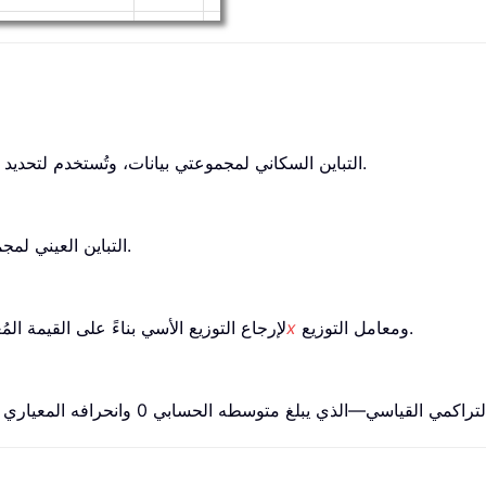
تُرجع دالة COVARIANCE.P في Excel التباين السكاني لمجموعتي بيانات، وتُستخدم لتحديد العلاقة بينهما.
تُرجع دالة COVARIANCE.S في Excel التباين العيني لمجموعتي بيانات.
ومعامل التوزيع.
x
في Excel 2010 لإرجاع التوزيع الأسي بناءً على القيمة ال