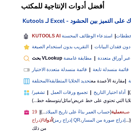
أفضل أدوات الإنتاجية للمكتب
 Excel - يساعدك على التميز بين الحشود
لمخططات
|
استدعاء الوظائف المحسنة
🤖
 دون فقدان البيانات
|
التقريب بدون استخدام الصيغة
عبر أوراق متعددة
|
مطابقة غامضة
قائمة منسدلة تابعة
|
قائمة منسدلة متعددة الاختيار
ة
|
مقارنة الأعمدة مع
تحديد الخلايا المتطابقة/المختلفة
)
|
أداة اختيار التاريخ
|
تجميع ورقات العمل
|
تشفير/
عملية
(
حساب العمر بناءً على تاريخ الميلاد
...)
|
19
...)
إدراج صورة من المسار
،
إدراج رمز QR
(
أدوات
الإدراج
من ذلك