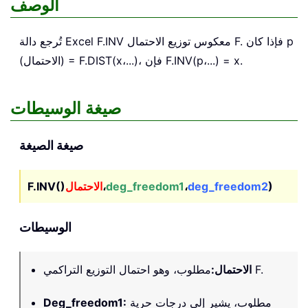
الوصف
معكوس توزيع الاحتمال F. فإذا كان p
F.INV
تُرجع دالة Excel
(الاحتمال) = F.DIST(x،...)، فإن F.INV(p،...) = x.
صيغة الوسيطات
صيغة الصيغة
)
deg_freedom2
،
deg_freedom1
،
الاحتمال
F.INV()
الوسيطات
مطلوب، وهو احتمال التوزيع التراكمي F.
الاحتمال
:
مطلوب، يشير إلى درجات حرية
:
Deg_freedom1