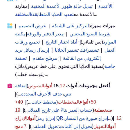
الأعمدة
|
تبديل حالة ظهور الأعمدة المخفية
|
مقارنة
...
الأعمدة مع
تحديد الخلايا المتطابقة/المختلفة
ميزات مميزة
:
التركيز على الشبكة
|
عرض التصميم
|
شريط الصيغ المحسن
|
مدير الدفتر والورقة
|
مكتبة
الموارد
(نص تلقائي)
|
أداة اختيار التاريخ
|
تجميع ورقات
العمل
|
تشفير/فك تشفير الخلايا
|
إرسال رسائل بريد
إلكتروني من القائمة
|
مرشح متقدم
|
تصفية
خاصة
(تصفية الخلايا التي تحتوي على خط عريض/مائل/
يتوسطه خط...) ...
أفضل مجموعات أدوات 15
12
:
أدوات
النصوص
(
إضافة
نص
،
حذف الأحرف المحددة
...)
|
50+
أنواع
المخططات
(
مخطط جانت
...)
|
40+
صيغ
عملية
(
حساب العمر بناءً على تاريخ الميلاد
...)
|
19
12
|
...)
إدراج صورة من المسار
،
إدراج رمز QR
(
أدوات
الإدراج
أدوات
التحويل
(
تحويل إلى كلمات
،
تحويل العملة
...)
|
7
دمج