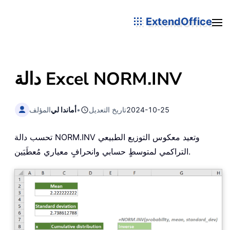
ExtendOffice
دالة Excel NORM.INV
2024-10-25
تاريخ التعديل
•
أماندا لي
المؤلف
تحسب دالة NORM.INV وتعيد معكوس التوزيع الطبيعي
التراكمي لمتوسطٍ حسابي وانحرافٍ معياري مُعطَيَين.