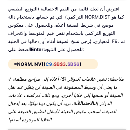
افترض أن لديك قائمة من القيم الاحتمالية (التوزيع الطبيعي
التراكمي) التي تم حسابها باستخدام دالة NORM.DIST كما هو
موضح في شريط الصيغة أعلاه، وللحصول على معكوس
التوزيع التراكمي باستخدام نفس قيم المتوسط والانحراف
المعياري، يُرجى نسخ الصيغة أدناه أو إدخالها في الخلية F9، ثم
للحصول على النتيجة:
Enter
الضغط على
=NORM.INV()
C9
،
$B$3
،
$B$6
)
√ ملاحظة: تشير علامات الدولار ($) أعلاه إلى مراجع مطلقة،
ما يعني أن وسيط المصفوفة في الصيغة لن يتغيّر عند نقل
الصيغة أو نسخها إلى خلايا أخرى. ومع ذلك، لم تُضف علامات
الدولار إلى
الاحتمال
لأنك تريد أن يكون ديناميكيًا. بعد إدخال
الصيغة، اسحب مقبض التعبئة لأسفل لتطبيق الصيغة على
الخلايا الموجودة أسفلها.