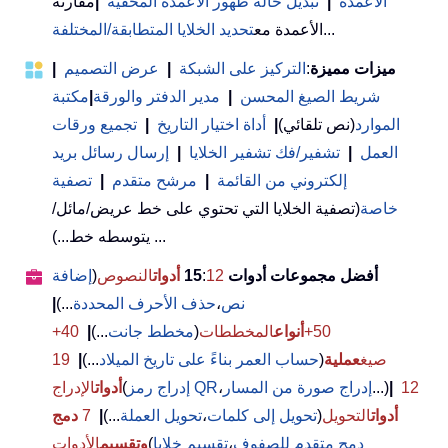
الأعمدة
|
تبديل حالة ظهور الأعمدة المخفية
|
مقارنة
...
الأعمدة مع
تحديد الخلايا المتطابقة/المختلفة
ميزات مميزة
:
التركيز على الشبكة
|
عرض التصميم
|
شريط الصيغ المحسن
|
مدير الدفتر والورقة
|
مكتبة
الموارد
(نص تلقائي)
|
أداة اختيار التاريخ
|
تجميع ورقات
العمل
|
تشفير/فك تشفير الخلايا
|
إرسال رسائل بريد
إلكتروني من القائمة
|
مرشح متقدم
|
تصفية
خاصة
(تصفية الخلايا التي تحتوي على خط عريض/مائل/
يتوسطه خط...) ...
أفضل مجموعات أدوات 15
12
:
أدوات
النصوص
(
إضافة
نص
،
حذف الأحرف المحددة
...)
|
50+
أنواع
المخططات
(
مخطط جانت
...)
|
40+
صيغ
عملية
(
حساب العمر بناءً على تاريخ الميلاد
...)
|
19
12
|
...)
إدراج صورة من المسار
،
إدراج رمز QR
(
أدوات
الإدراج
أدوات
التحويل
(
تحويل إلى كلمات
،
تحويل العملة
...)
|
7
دمج
دمج متقدم للصفوف
،
تقسيم خلايا
(
وتقسيم
الأدوات