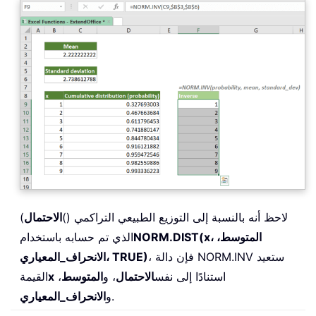
لاحظ أنه بالنسبة إلى التوزيع الطبيعي التراكمي ()
الاحتمال
)
NORM.DIST(x، المتوسط،
الذي تم حسابه باستخدام
، فإن دالة NORM.INV ستعيد
الانحراف_المعياري، TRUE)
استنادًا إلى نفس
الاحتمال
، و
المتوسط
،
x
القيمة
.
و
الانحراف_المعياري