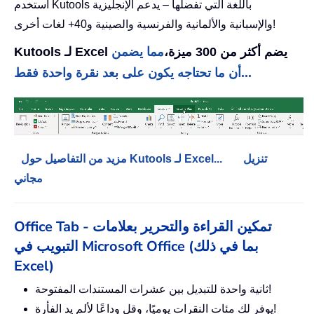
استخدم Kutools باللغة التي تفضلها – يدعم الإنجليزية
والإسبانية والألمانية والفرنسية والصينية و40+ لغات أخرى!
Kutools لـ Excel يضم أكثر من 300 ميزة،
مما يضمن
أن ما تحتاجه يكون على بعد نقرة واحدة فقط...
تنزيل
مزيد من التفاصيل حول Kutools لـ Excel...
مجاني
Office Tab - تمكين القراءة والتحرير بعلامات
التبويب في Microsoft Office (بما في ذلك
Excel)
ثانية واحدة للتبديل بين عشرات المستندات المفتوحة!
يوفر لك مئات النقرات يوميًا، وقل وداعًا لألم يد الفأرة!