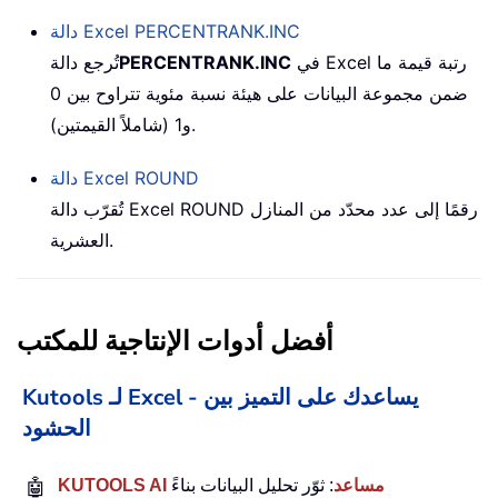
PERCENTRANK.INC
دالة Excel
في Excel رتبة قيمة ما
PERCENTRANK.INC
تُرجع دالة
ضمن مجموعة البيانات على هيئة نسبة مئوية تتراوح بين 0
و1 (شاملاً القيمتين).
ROUND
دالة Excel
تُقرّب دالة Excel ROUND رقمًا إلى عدد محدّد من المنازل
العشرية.
أفضل أدوات الإنتاجية للمكتب
Kutools لـ Excel - يساعدك على التميز بين
الحشود
KUTOOLS AI مساعد
: ثوّر تحليل البيانات بناءً
🤖