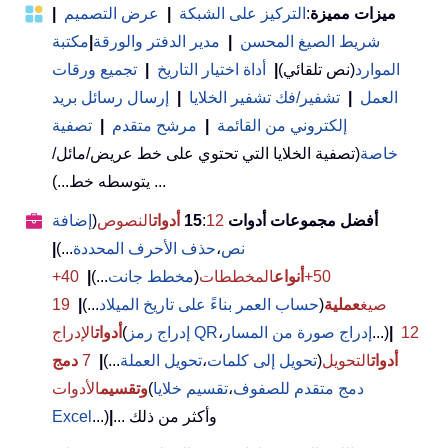
ميزات مميزة
:
التركيز على الشبكة
|
عرض التصميم
|
شريط الصيغ المحسن
|
مدير الدفتر والورقة
|
مكتبة
الموارد
(نص تلقائي)
|
أداة اختيار التاريخ
|
تجميع ورقات
العمل
|
تشفير/فك تشفير الخلايا
|
إرسال رسائل بريد
إلكتروني من القائمة
|
مرشح متقدم
|
تصفية
خاصة
(تصفية الخلايا التي تحتوي على خط عريض/مائل/
يتوسطه خط...) ...
أفضل مجموعات أدوات 15
12
:
أدوات
النصوص
(
إضافة
نص
،
حذف الأحرف المحددة
...)
|
50+
أنواع
المخططات
(
مخطط جانت
...)
|
40+
صيغ
عملية
(
حساب العمر بناءً على تاريخ الميلاد
...)
|
19
12
|
...)
إدراج صورة من المسار
،
إدراج رمز QR
(
أدوات
الإدراج
أدوات
التحويل
(
تحويل إلى كلمات
،
تحويل العملة
...)
|
7
دمج
دمج متقدم للصفوف
،
تقسيم خلايا
(
وتقسيم
الأدوات
... وأكثر من ذلك
|
...)
Excel