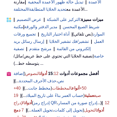
الأعمدة
|
تبديل حالة ظهور الأعمدة المخفية
|
مقارنة
...
الأعمدة مع
تحديد الخلايا المتطابقة/المختلفة
ميزات مميزة
:
التركيز على الشبكة
|
عرض التصميم
|
شريط الصيغ المحسن
|
مدير الدفتر والورقة
|
مكتبة
الموارد
(نص تلقائي)
|
أداة اختيار التاريخ
|
تجميع ورقات
العمل
|
تشفير/فك تشفير الخلايا
|
إرسال رسائل بريد
إلكتروني من القائمة
|
مرشح متقدم
|
تصفية
خاصة
(تصفية الخلايا التي تحتوي على خط عريض/مائل/
يتوسطه خط...) ...
أفضل مجموعات أدوات 15
12
:
أدوات
النصوص
(
إضافة
نص
،
حذف الأحرف المحددة
...)
|
50+
أنواع
المخططات
(
مخطط جانت
...)
|
40+
صيغ
عملية
(
حساب العمر بناءً على تاريخ الميلاد
...)
|
19
12
|
...)
إدراج صورة من المسار
،
إدراج رمز QR
(
أدوات
الإدراج
أدوات
التحويل
(
تحويل إلى كلمات
،
تحويل العملة
...)
|
7
دمج