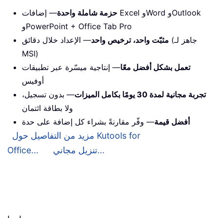
حزمة شاملة واحدة
— إضافات Excel وWord وOutlook
وPowerPoint + Office Tab Pro
مثبّت واحد، ترخيص واحد
— الإعداد خلال دقائق (جاهز لـ
MSI)
تعمل بشكل أفضل معًا
— إنتاجية ميسّرة عبر تطبيقات
أوفيس
تجربة مجانية لمدة 30 يومًا بكامل الميزات
— بدون تسجيل،
ولا بطاقة ائتمان
أفضل قيمة
— وفّر مقارنةً بشراء كل إضافة على حدة
مزيد من التفاصيل حول Kutools for
تنزيل مجاني...
Office...