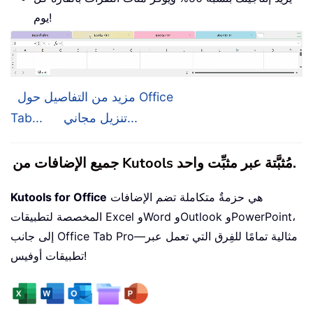
يوم!
مزيد من التفاصيل حول Office
تنزيل مجاني...
Tab...
جميع الإضافات من Kutools مُثبَّتة عبر مثبِّت واحد.
هي حزمةٌ متكاملة تضم الإضافات
Kutools for Office
المخصصة لتطبيقات Excel وWord وOutlook وPowerPoint،
إلى جانب Office Tab Pro—مثالية تمامًا للفِرق التي تعمل عبر
تطبيقات أوفيس!