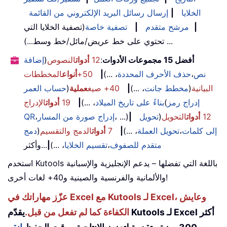
الخلايا
|
إرسال رسائل البريد الإلكتروني من القائمة
|
مرشح متقدم
|
تصفية خاصة
(تصفية الخلايا التي
تحتوي على خط عريض/مائل/خط وسط...) ...
أفضل 15 مجموعات الأدوات
:
12
أدوات
النصوص
(
إضافة
نص
،
حذف الأحرف المحددة
، ...)
|
50+
أنواع
المخططات
البيانية
(
مخطط جانت
، ...)
|
40+ صيغ
عملية
(
حساب العمر
إدراج رمز
(
بناءً على تاريخ الميلاد
، ...)
|
19
أدوات
الإدراج
12
أدوات
التحويل
(
تحويل
|
، ...)
إدراج صورة من المسار
،
QR
إلى كلمات
،
تحويل العملة
، ...)
|
7
أدوات
الدمج والتقسيم
(
دمج
متقدم للصفوف
،
تقسيم الخلايا
، ...)
|
...وأكثر
استخدم Kutools باللغة التي تفضلها – يدعم الإنجليزية والإسبانية
والألمانية والفرنسية والصينية و40+ لغات أخرى!
عزّز مهاراتك في Excel مع Kutools لـ Excel، وعايش
الكفاءة كما لم تفعل من قبل.
يقدّم Kutools لـ Excel أكثر