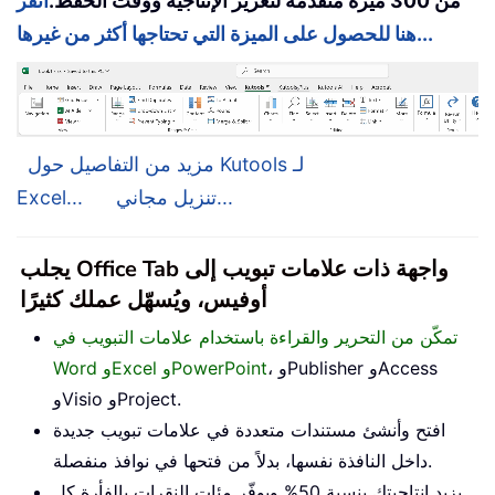
من 300 ميزة متقدمة لتعزيز الإنتاجية ووقت الحفظ.
انقر
هنا للحصول على الميزة التي تحتاجها أكثر من غيرها...
مزيد من التفاصيل حول Kutools لـ
تنزيل مجاني...
Excel...
يجلب Office Tab واجهة ذات علامات تبويب إلى
أوفيس، ويُسهّل عملك كثيرًا
تمكّن من التحرير والقراءة باستخدام علامات التبويب في
، وPublisher وAccess
Word وExcel وPowerPoint
وVisio وProject.
افتح وأنشئ مستندات متعددة في علامات تبويب جديدة
داخل النافذة نفسها، بدلاً من فتحها في نوافذ منفصلة.
يزيد إنتاجيتك بنسبة 50% ويوفّر مئات النقرات بالفأرة كل