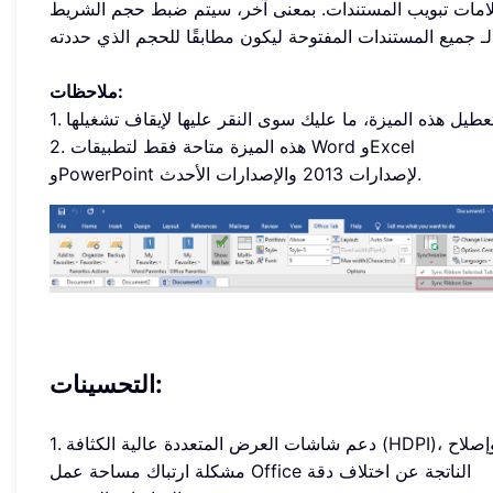
امات تبويب المستندات. بمعنى آخر، سيتم ضبط حجم الشريط
جم الذي حددته.
ملاحظات:
2. هذه الميزة متاحة فقط لتطبيقات Word وExcel
وPowerPoint لإصدارات 2013 والإصدارات الأحدث.
التحسينات:
1. دعم شاشات العرض المتعددة عالية الكثافة (HDPI)، وإصلاح
مشكلة ارتباك مساحة عمل Office الناتجة عن اختلاف دقة