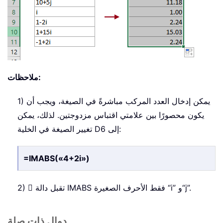
ملاحظات:
1) يمكن إدخال العدد المركب مباشرةً في الصيغة، ويجب أن
يكون محصورًا بين علامتي اقتباس مزدوجتين. لذلك، يمكن
تغيير الصيغة في الخلية D6 إلى:
=IMABS(«4+2i»)
2)  تقبل دالة IMABS فقط الأحرف الصغيرة “i” و“j”.
دوال ذات صلة