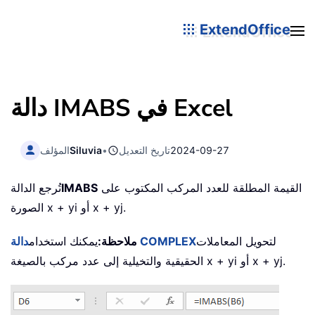
ExtendOffice
دالة IMABS في Excel
2024-09-27
تاريخ التعديل
•
Siluvia
المؤلف
القيمة المطلقة للعدد المركب المكتوب على
IMABS
تُرجع الدالة
الصورة x + yi أو x + yj.
لتحويل المعاملات
دالة COMPLEX
ملاحظة:
يمكنك استخدام
الحقيقية والتخيلية إلى عدد مركب بالصيغة x + yi أو x + yj.