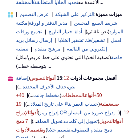
...
الأعمدة مع
تحديد الخلايا المتطابقة/المختلفة
ميزات مميزة
:
التركيز على الشبكة
|
عرض التصميم
|
شريط الصيغ المحسن
|
مدير الدفتر والورقة
|
مكتبة
الموارد
(نص تلقائي)
|
أداة اختيار التاريخ
|
تجميع ورقات
العمل
|
تشفير/فك تشفير الخلايا
|
إرسال رسائل بريد
إلكتروني من القائمة
|
مرشح متقدم
|
تصفية
خاصة
(تصفية الخلايا التي تحتوي على خط عريض/مائل/
يتوسطه خط...) ...
أفضل مجموعات أدوات 15
12
:
أدوات
النصوص
(
إضافة
نص
،
حذف الأحرف المحددة
...)
|
50+
أنواع
المخططات
(
مخطط جانت
...)
|
40+
صيغ
عملية
(
حساب العمر بناءً على تاريخ الميلاد
...)
|
19
12
|
...)
إدراج صورة من المسار
،
إدراج رمز QR
(
أدوات
الإدراج
أدوات
التحويل
(
تحويل إلى كلمات
،
تحويل العملة
...)
|
7
دمج
دمج متقدم للصفوف
،
تقسيم خلايا
(
وتقسيم
الأدوات