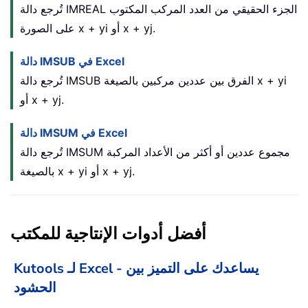
تُرجع دالة IMREAL الجزء الحقيقي من العدد المركب المكتوب
على الصورة x + yi أو x + yj.
دالة IMSUB في Excel
تُرجع دالة IMSUB الفرق بين عددين مركبين بالصيغة x + yi
أو x + yj.
دالة IMSUM في Excel
تُرجع دالة IMSUM مجموع عددين أو أكثر من الأعداد المركبة
بالصيغة x + yi أو x + yj.
أفضل أدوات الإنتاجية للمكتب
Kutools لـ Excel - يساعدك على التميز بين
الحشود