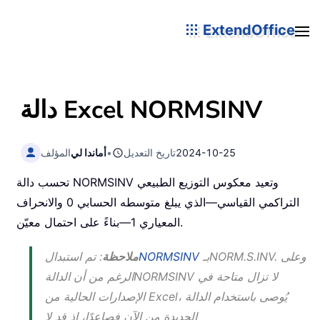
ExtendOffice
دالة Excel NORMSINV
2024-10-25
تاريخ التعديل
•
أماندا لي
المؤلف
تحسب دالة NORMSINV وتعيد معكوس التوزيع الطبيعي
التراكمي القياسي—الذي يبلغ متوسطه الحسابي 0 والانحراف
المعياري 1—بناءً على احتمال معيّن.
. وعلى
NORM.S.INV
بـ
NORMSINV
ملاحظة
: تم استبدال
لا تزال متاحة في
NORMSINV
الرغم من أن الدالة
الإصدارات الحالية من Excel، يُوصى باستخدام الدالة
الجديدة من الآن فصاعدًا، إذ قد لا