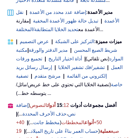
...
منسدلة تابعة
|
قائمة منسدلة متعددة الاختيار
مدير الأعمدة
:
إضافة عدد محدد من الأعمدة
|
نقل
الأعمدة
|
تبديل حالة ظهور الأعمدة المخفية
|
مقارنة
...
الأعمدة مع
تحديد الخلايا المتطابقة/المختلفة
ميزات مميزة
:
التركيز على الشبكة
|
عرض التصميم
|
شريط الصيغ المحسن
|
مدير الدفتر والورقة
|
مكتبة
الموارد
(نص تلقائي)
|
أداة اختيار التاريخ
|
تجميع ورقات
العمل
|
تشفير/فك تشفير الخلايا
|
إرسال رسائل بريد
إلكتروني من القائمة
|
مرشح متقدم
|
تصفية
خاصة
(تصفية الخلايا التي تحتوي على خط عريض/مائل/
يتوسطه خط...) ...
أفضل مجموعات أدوات 15
12
:
أدوات
النصوص
(
إضافة
نص
،
حذف الأحرف المحددة
...)
|
50+
أنواع
المخططات
(
مخطط جانت
...)
|
40+
صيغ
عملية
(
حساب العمر بناءً على تاريخ الميلاد
...)
|
19