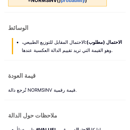
=NORMSINV()
probability
)
الوسائط
الاحتمال (مطلوب):
الاحتمال المقابل للتوزيع الطبيعي،
وهو القيمة التي تريد تقييم الدالة العكسية عندها.
قيمة العودة
تُرجع دالة NORMSINV قيمة رقمية.
ملاحظات حول الدالة
غير رقمي.
إذا كان
الاحتمال
#VALUE!
يظهر خطأ