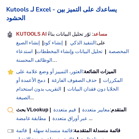
Kutools لـ Excel - يساعدك على التميز بين
الحشود
KUTOOLS AI مساعد
: ثوّر تحليل البيانات بناءً
🤖
على:
التنفيذ الذكي
|
إنشاء كود
|
إنشاء الصيغ
المخصصة
|
تحليل البيانات وإنشاء المخططات
|
استدعاء
…
الوظائف المحسنة
الميزات الشائعة
:
العثور، التمييز أو وضع علامة على
المكررات
|
حذف الصفوف الفارغة
|
دمج الأعمدة أو
الخلايا دون فقدان البيانات
|
التقريب بدون استخدام
...
الصيغة
بحث VLookup المتقدم
:
معايير متعددة
|
قيم متعددة
|
...
عبر أوراق متعددة
|
مطابقة غامضة
قائمة منسدلة المتقدمة
:
قائمة منسدلة سهلة
|
قائمة