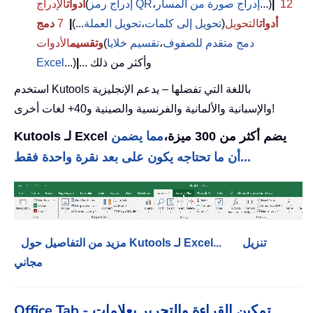
12
|
...)
إدراج صورة من المسار
،
إدراج رمز QR
(
أدوات
الإدراج
أدوات
التحويل
(
تحويل إلى كلمات
،
تحويل العملة
...)
|
7
دمج
دمج متقدم للصفوف
،
تقسيم خلايا
(
وتقسيم
الأدوات
... وأكثر من ذلك
|
...)
Excel
استخدم Kutools باللغة التي تفضلها – يدعم الإنجليزية
والإسبانية والألمانية والفرنسية والصينية و40+ لغات أخرى!
Kutools لـ Excel يضم أكثر من 300 ميزة،
مما يضمن
أن ما تحتاجه يكون على بعد نقرة واحدة فقط...
تنزيل
مزيد من التفاصيل حول Kutools لـ Excel...
مجاني
Office Tab - تمكين القراءة والتحرير بعلامات