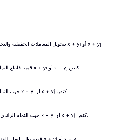
تقوم دالة COMPLEX بتحويل المعاملات الحقيقية والتخيلية إلى عدد مركب بالصيغة x + yi أو x + yj.
تُرجع الدالة IMCSC قيمة قاطع التمام لعدد مركب معطى بالصيغة x + yi أو x + yj كنص.
تُرجع الدالة IMCOS جيب التمام لعدد مركب معطى بالصيغة x + yi أو x + yj كنص.
تُرجع الدالة IMCOSH جيب التمام الزائدي لعدد مركب مُعطى بالصيغة x + yi أو x + yj كنص.
تُرجع دالة IMCOT قيمة ظل التمام للعدد المركب المُعطى بصيغة النص x + yi أو x + yj.