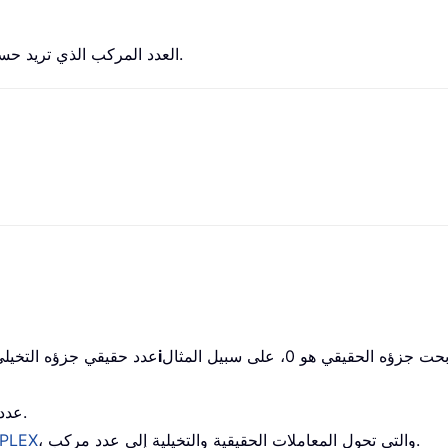
العدد المركب الذي تريد حساب قاطع التمام الزائدي له.
1+0i
عدد حقيقي جزؤه التخيلي هو 0، على سبيل 
عدد مركب محصور بين علامتي اقتباس مزدوجتين.
، والتي تحول المعاملات الحقيقية والتخيلية إلى عدد مركب.
PLEX