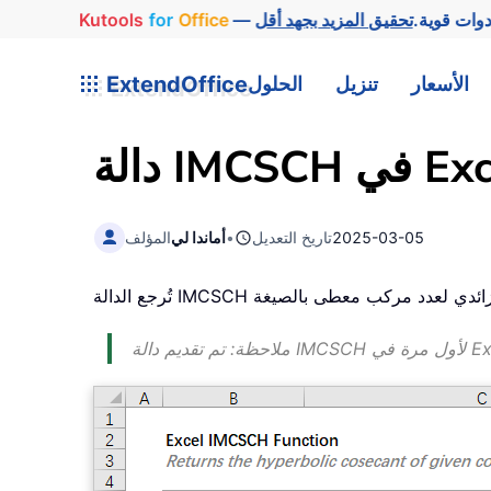
وات قوية.
Office
for
Kutools
الأسعار
تنزيل
الحلول
ExtendOffice
IMCS في Excel
2025-03-05
تاريخ التعديل
•
أماندا لي
المؤلف