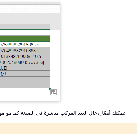
يمكنك أيضًا إدخال العدد المركب مباشرةً في الصيغة كما هو موضح أدناه. تأكد من وضعه بين علامتي اقتباس مزدوجتين: