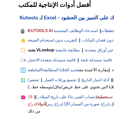
أفضل أدوات الإنتاجية للمكتب
 Excel - يساعدك على التميز بين الحشود
لمخططات
|
استدعاء الوظائف المحسنة
🤖
 دون فقدان البيانات
|
التقريب بدون استخدام الصيغة
عبر أوراق متعددة
|
مطابقة غامضة
قائمة منسدلة تابعة
|
قائمة منسدلة متعددة الاختيار
ة
|
مقارنة الأعمدة مع
تحديد الخلايا المتطابقة/المختلفة
)
|
أداة اختيار التاريخ
|
تجميع ورقات العمل
|
تشفير/
عملية
(
حساب العمر بناءً على تاريخ الميلاد
...)
|
19
...)
إدراج صورة من المسار
،
إدراج رمز QR
(
أدوات
الإدراج
من ذلك