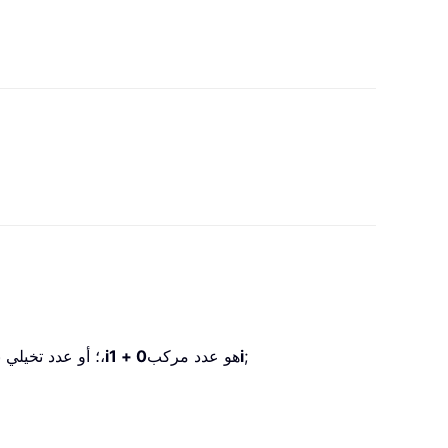
;
0 + 1i
هو عدد مركب
i
؛ أو عدد تخيلي بحت جزؤه الحقيقي هو 0، على سبيل المثال،