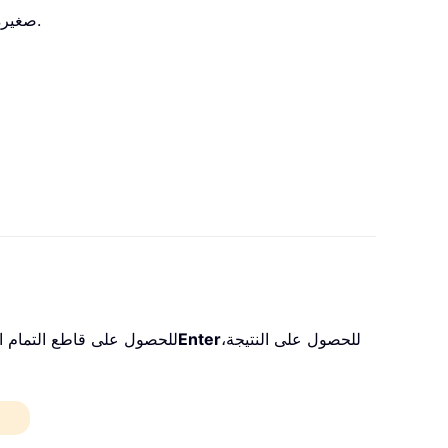
كعدد مركب يحتوي على i أو j صغيرة (أي وحدة التخيل).
للحصول على النتيجة،
Enter
للحصول على قاطع التمام الز