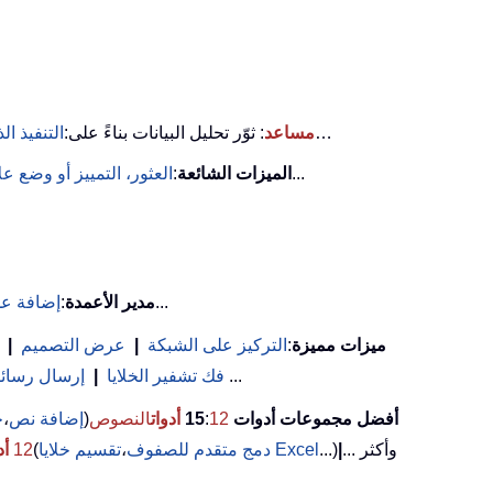
…
KUTOOLS AI مساعد
: ثوّر تحليل البيانات بناءً على:
التنفيذ ال
...
الميزات الشائعة
:
العثور، التمييز أو وضع 
...
مدير الأعمدة
:
إضافة عد
ميزات مميزة
:
التركيز على الشبكة
|
عرض التصميم
|
(تصفية الخلايا التي تحتوي على خط عريض/مائل/يتوسطه خط...) ...
فك تشفير الخلايا
|
إرسال رسائل 
أفضل مجموعات أدوات 15
12
:
أدوات
النصوص
(
إضافة نص
،
ح
... وأكثر
|
...)
تقسيم خلايا Excel
دمج متقدم للصفوف
،
(
12
أد