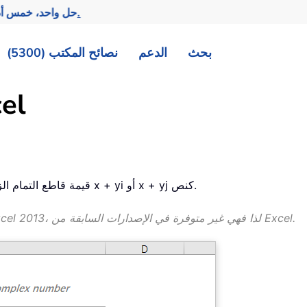
تحقيق المزيد بجهد أقل.
— حل واحد، خمس أد
بحث
الدعم
نصائح المكتب (5300)
دالة CH
تُرجع الدالة IMCSCH قيمة قاطع التمام الزائدي لعدد مركب معطى بالصيغة x + yi أو x + yj كنص.
ملاحظة: تم تقديم دالة IMCSCH لأول مرة في Excel 2013، لذا فهي غير متوفرة في الإصدارات السابقة من Excel.