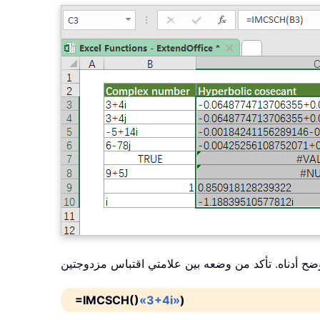
=IMCSCH()
«3+4i»
)