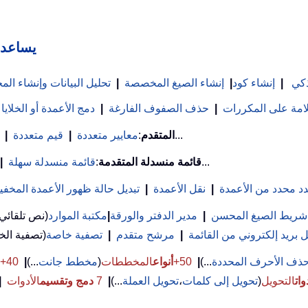
Kutools لـ
ذكي
|
إنشاء كود
|
إنشاء الصيغ المخصصة
|
تحليل البيانات وإنشاء ا
علامة على المكررات
|
حذف الصفوف الفارغة
|
دمج الأعمدة أو الخلايا
...
بحث VLookup المتقدم
:
معايير متعددة
|
قيم متعددة
|
...
قائمة منسدلة المتقدمة
:
قائمة منسدلة سهلة
|
د محدد من الأعمدة
|
نقل الأعمدة
|
تبديل حالة ظهور الأعمدة المخفي
شريط الصيغ المحسن
|
مدير الدفتر والورقة
|
مكتبة الموارد
(نص تلقائي
بريد إلكتروني من القائمة
|
مرشح متقدم
|
تصفية خاصة
ذف الأحرف المحددة
...)
|
50+
أنواع
المخططات
(
مخطط جانت
...)
|
40+ صيغ
وات
التحويل
(
تحويل إلى كلمات
،
تحويل العملة
...)
|
7
دمج وتقسيم
الأدوات
|