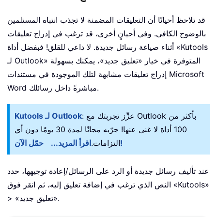
قد تلاحظ أحيانًا أن التعليقات المضمنة لا تجذب انتباه المستلمين
بالوضوح الكافي. وفي أحيانٍ أخرى، قد ترغب في إدراج تعليقات
أثناء صياغة رسائل جديدة. لا داعي للقلق! فبفضل أداة «Kutools
لـ Outlook» المتوفرة في خيار «تعليق جديد»، يمكنك بسهولة
إدراج تعليقات مشابهة لتلك الموجودة في مستندات Microsoft
Word مباشرةً داخل رسائلك.
: عزِّز تجربتك مع Outlook بأكثر من
Kutools لـ Outlook
100 أداة لا غنى عنها! جرّبه مجانًا لمدة 30 يومًا دون أي
حمّل الآن!
التزامات.
اقرأ المزيد...
عند تأليف رسائل جديدة أو الرد على الرسائل/إعادة توجيهها، حدد
النص الذي ترغب في إضافة تعليق إليه، ثم انقر فوق «Kutools»
> «تعليق جديد».