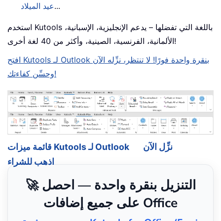
...
عيد الميلاد
استخدم Kutools باللغة التي تفضلها – يدعم الإنجليزية، الإسبانية،
الألمانية، الفرنسية، الصينية، وأكثر من 40 لغة أخرى!
افتح Kutools لـ Outlook بنقرة واحدة فورًا! لا تنتظر، نزِّله الآن
وحسِّن كفاءتك!
نزِّل الآن
قائمة ميزات Kutools لـ Outlook
اذهب للشراء
🚀 التنزيل بنقرة واحدة — احصل
على جميع إضافات Office