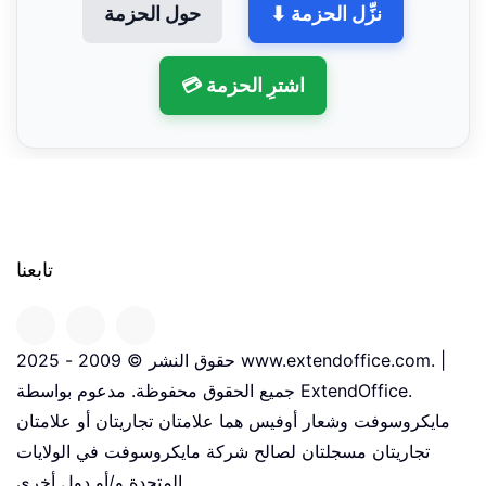
⬇ نزِّل الحزمة
حول الحزمة
💳 اشترِ الحزمة
تابعنا
حقوق النشر © 2009 - 2025 www.extendoffice.com. |
جميع الحقوق محفوظة. مدعوم بواسطة ExtendOffice.
مايكروسوفت وشعار أوفيس هما علامتان تجاريتان أو علامتان
تجاريتان مسجلتان لصالح شركة مايكروسوفت في الولايات
المتحدة و/أو دول أخرى.