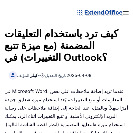
ExtendOffice
كيف ترد باستخدام التعليقات
المضمنة (مع ميزة تتبع
التغييرات) في Outlook؟
2025-04-08
تاريخ التعديل
•
كيلي
المؤلف
في Microsoft Word، عندما تريد إضافة ملاحظات على بعض
المعلومات أو تتبع التغييرات، يُعد استخدام ميزة «تعليق جديد»
أمرًا سهلاً. وبالمثل، عند الحاجة إلى إضافة ملاحظات على رسالة
البريد الإلكتروني الأصلية أو تتبع التغييرات أثناء الرد، يمكنك
استخدام ميزة «التعليق المضمن» (انظر لقطة الشاشة التالية).
سنعرض لك هنا كيفية إضافة تعليقات مضمنة في رسائل البريد