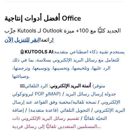
أفضل أدوات إنتاجية Office
جرِّب Kutools لـ Outlook الجديد كليًّا مع 100+ ميزة
انقر للتنزيل الآن!
رائعة!
يستخدم تقنية ذكاء اصطناعي متقدمة
:
KUTOOLS AI
🤖
للتعامل مع رسائل البريد الإلكتروني بسلاسة، بما في ذلك
الرد عليها، وتلخيصها، وتحسينها، وتوسيعها، وترجمتها،
وصياغتها.
أتمتة البريد الإلكتروني
:
الرد التلقائي (متوفر
📧
جدولة إرسال رسائل البريد
/
لبروتوكولي POP وIMAP)
الإلكتروني
/
نسخة تلقائية/مخفية وفق القواعد عند إرسال
البريد الإلكتروني
/
التحويل التلقائي (قاعدة متقدمة)
/
إضافة
التحيّة تلقائيًّا
/
تقسيم رسائل البريد الإلكتروني ذات
...
المستلمين المتعددين تلقائيًّا إلى رسائل فردية