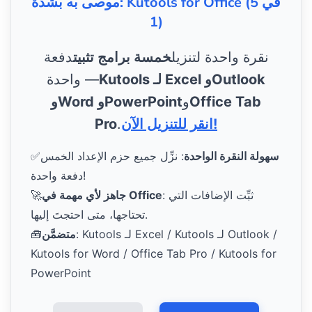
موصى به بشدة: Kutools for Office (5 في
1)
نقرة واحدة لتنزيل
خمسة برامج تثبيت
دفعة
Kutools لـ Excel وOutlook
واحدة —
Office Tab
و
وWord وPowerPoint
انقر للتنزيل الآن!
.
Pro
سهولة النقرة الواحدة
: نزِّل جميع حزم الإعداد الخمس
✅
دفعة واحدة!
: ثبِّت الإضافات التي
جاهز لأي مهمة في Office
🚀
تحتاجها، متى احتجتَ إليها.
: Kutools لـ Excel / Kutools لـ Outlook /
متضمَّن
🧰
Kutools for Word / Office Tab Pro / Kutools for
PowerPoint