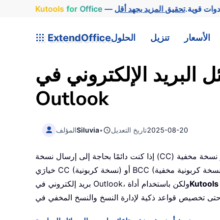
وات قوية.
Office
for
Kutools
الأسعار
تنزيل
الحلول
ExtendOffice
البريد الإلكتروني في
Outlook
2025-08-20
تاريخ التعديل
•
Siluvia
المؤلف
إذا كنت دائمًا بحاجة إلى إرسال نسخة (CC) أو نسخة مخفية (BCC) من بريدك الإلكتروني عند إرسال رسائل في Outlook، فستضطر إلى تحديد
خيارَي CC (نسخة كربونية) أو BCC (نسخة كربونية مخفية) يدويًّا في كل مرة. لا توجد طريقة سهلة لتفعيل النسخ أو النسخ المخفي تلقائيًّا عند إرسال
بريد إلكتروني في Outlook، ولكن باستخدام أداة