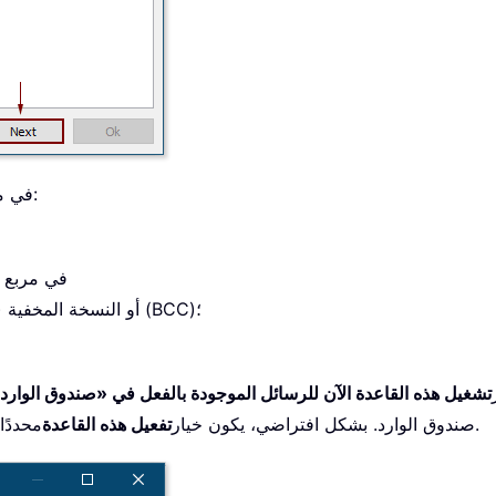
الأخير، تحتاج إلى التهيئة كما يلي:
5. في
5.2) في مربع
م
لتحديد مستلمي النسخة (CC) أو النسخة المخفية (BCC)؛
تشغيل هذه القاعدة الآن للرسائل الموجودة بالفعل في «صندوق الوارد
محددًا؛ فإذا لم ترغب في تفعيل القاعدة الآن، يُرجى إلغاء تحديده.
صندوق الوارد. بشكل افتراضي، يكون خيار
تفعيل هذه القاعدة