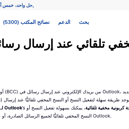
تحقيق المزيد بجهد أقل.
— حل واحد، خمس أد
بحث
الدعم
نصائح المكتب (5300)
ي تلقائي عند إرسال رسائل 
 كربونية مخفية تلقائية
، يمكنك بسهولة تفعيل النسخ أو
’s
Kutools لـ Outlook
النسخ المخفي تلقائيًّا لجميع الرسائل الصادرة، أو حتى تخصيص قواعد ذكية لإدارة النسخ والنسخ المخفي في Outlook.