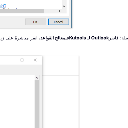
لة؛ فانقر
Kutools لـ Outlook
3. في
معالج القواعد
، انقر مباشرةً على زر