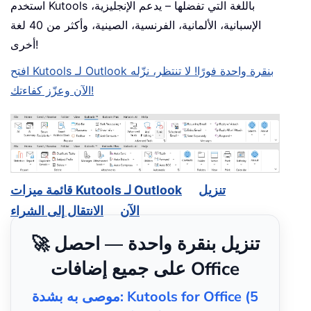
استخدم Kutools باللغة التي تفضلها – يدعم الإنجليزية،
الإسبانية، الألمانية، الفرنسية، الصينية، وأكثر من 40 لغة
أخرى!
افتح Kutools لـ Outlook بنقرة واحدة فورًا! لا تنتظر، نزّله
الآن وعزّز كفاءتك!
تنزيل
قائمة ميزات Kutools لـ Outlook
الآن
الانتقال إلى الشراء
🚀 تنزيل بنقرة واحدة — احصل
على جميع إضافات Office
موصى به بشدة: Kutools for Office (5