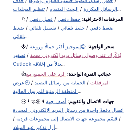
/
حظر رسائل التصيد حسب العناوين وغيرها
/
حذف
...
الرسائل المكررة
/
البحث المتقدم
/
تنظيم المجلدات
المرفقات الاحترافية
:
حفظ دفعي
/
فصل دفعي
/
📁
ضغط دفعي
/
حفظ تلقائي
/
تفصيل تلقائي
/
ضغط
...
تلقائي
سحر الواجهة
:
😊إيموجيز أكثر جمالًا وروعة
/
🌟
يُذكّرك عند وصول رسائل بريد إلكتروني مهمة
/
تصغير
...
Outlook بدلاً من إغلاقه
عجائب النقرة الواحدة
:
الرد على الجميع مع
👍
المرفقات
/
الحماية من رسائل التصيد
/
🕘عرض
...
المنطقة الزمنية للمرسِل الحالية
جهات الاتصال والتقويم
:
أضف جهة
👩🏼‍🤝‍👩🏻
اتصال دفعةً واحدة من رسائل البريد الإلكتروني المحددة
/
قسّم مجموعة جهات الاتصال إلى مجموعات فردية
/
...
أزل تذكير عيد الميلاد