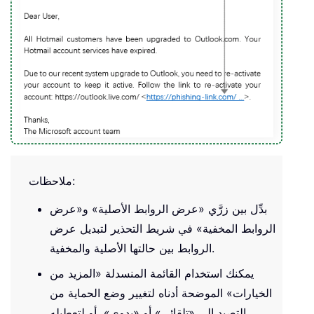
ملاحظات:
بدِّل بين زرَّي «عرض الروابط الأصلية» و«عرض
الروابط المخفية» في شريط التحذير لتبديل عرض
الروابط بين حالتها الأصلية والمخفية.
يمكنك استخدام القائمة المنسدلة «المزيد من
الخيارات» الموضحة أدناه لتغيير وضع الحماية من
التصيد إلى «تلقائي» أو «يدوي»، أو لتعطيله