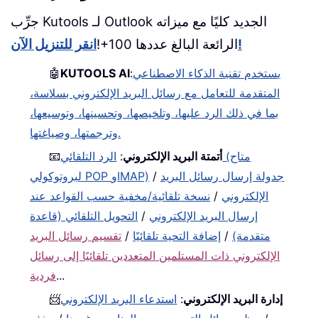
جرِّب Kutools لـ Outlook الجديد كليًا مع ميزاته
انقر للتنزيل الآن!
الرائعة البالغ عددها 100+!
يستخدم تقنية الذكاء الاصطناعي
:
KUTOOLS AI
🤖
المتقدمة للتعامل مع رسائل البريد الإلكتروني بسلاسة،
بما في ذلك الرد عليها، وتلخيصها، وتحسينها، وتوسيعها،
وترجمتها، وصياغتها.
أتمتة البريد الإلكتروني
:
الرد التلقائي (متاح
📧
جدولة إرسال رسائل البريد
/
لبروتوكولي POP وIMAP)
الإلكتروني
/
نسخة تلقائية/مخفية حسب القواعد عند
إرسال البريد الإلكتروني
/
التحويل التلقائي (قاعدة
متقدمة)
/
إضافة التحية تلقائيًا
/
تقسيم رسائل البريد
الإلكتروني ذات المستلمين المتعددين تلقائيًا إلى رسائل
...
فردية
إدارة البريد الإلكتروني
:
استدعاء البريد الإلكتروني
📨