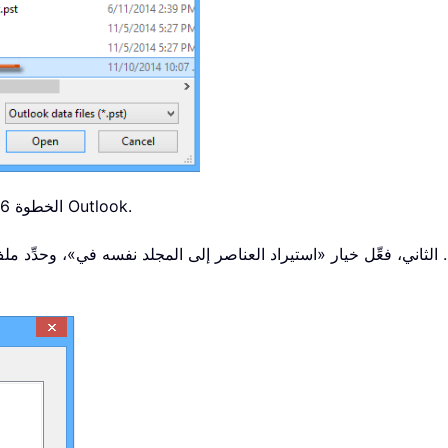
الخطوة 6: انقر على زر «التالي» في مربع حوار استيراد ملف بيانات Outlook.