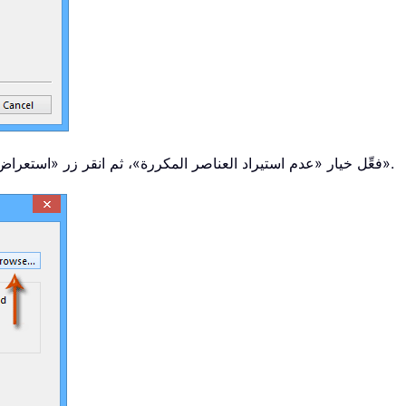
الخطوة 4: في مربع حوار استيراد ملف بيانات Outlook، فعِّل خيار «عدم استيراد العناصر المكررة»، ثم انقر زر «استعراض».