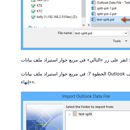
الخطوة 7: في مربع حوار استيراد ملف بيانات Outlook الثاني، فعِّل خيار «استيراد العناصر إلى المجلد نفسه في»، وحدِّد ملف .pst الذي سبق لك فتحه في Outlook، ثم انقر على زر
«إنهاء».