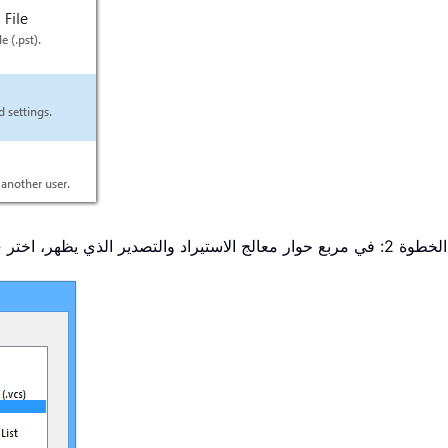
«التالي».