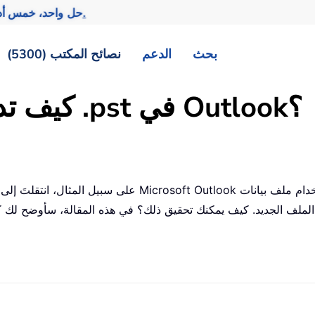
تحقيق المزيد بجهد أقل.
— حل واحد، خمس أد
بحث
الدعم
نصائح المكتب (5300)
كيف تدمج عدة ملفات أرشيف .pst في Outlook؟
على سبيل المثال، انتقلتَ إلى جهاز كمبيوتر جديد وأضفتَ 