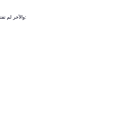
لنفترض أن لديك ملفَي .pst تريد دمجهما، أحدهما مفتوح في Microsoft Outlook والآخر لم تفتحه بعد. يمكنك دمجهما باتباع الخطوات التالية: