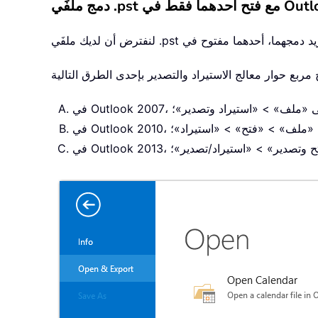
ع فتح أحدهما فقط في Outlook
Outlo، انقر على «ملف» > «استيراد وتصدير»؛
Out، انقر على «ملف» > «فتح» > «استيراد»؛
لف» > «فتح وتصدير» > «استيراد/تصدير»؛