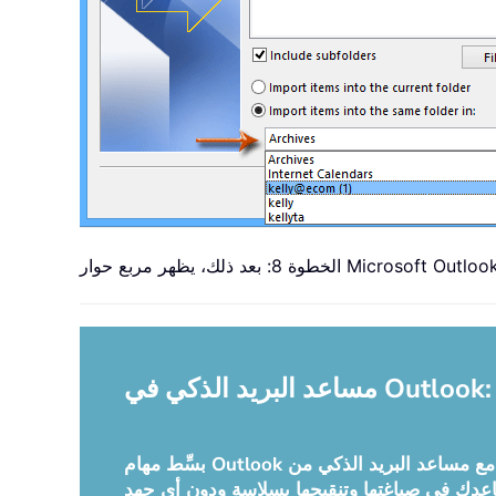
بسِّط مهام Outlook اليومية مع مساعد البريد الذكي من Kutools لـ Outlook! تعلّم هذه الأداة القوية من بريدك السابق لتقدّم لك ردودًا ذكية ودقيقة، وتحسّن