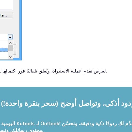
الخطوة 8: بعد ذلك، يظهر مربع حوار Microsoft Outlook لعرض تقدم عملية الاستيراد، ويُغلق تلقائيًا فور اكتمالها.
اعد البريد الذكي في Outlook: ردود أذكى، وتواصل أوضح (سحر بنقرة واحدة!)
محتوى رسائلك، وتساعدك في صياغتها وتنقيحها بسلاسة ودون أي جهد.