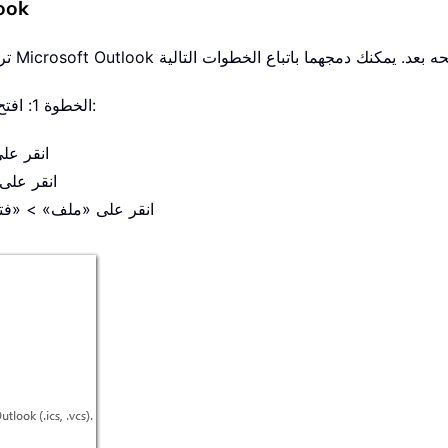
دمج ملفَي .pst م
الخطوة 1: افتح مربع حوار معالج الاستيراد والتصدير بإحدى الطرق التالية:
في ok 2007
في look 2010
في Outlook 2013، انقر على «م