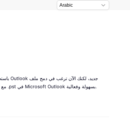
بيانات Outlook القديم (ملف .pst) مع الملف الجديد. كيف يمكنك تحقيق ذلك؟ في هذه المقالة، سأوضح لك كيفية دمج عدة ملفات .pst في Microsoft Outlook بسهولة وفعالية.