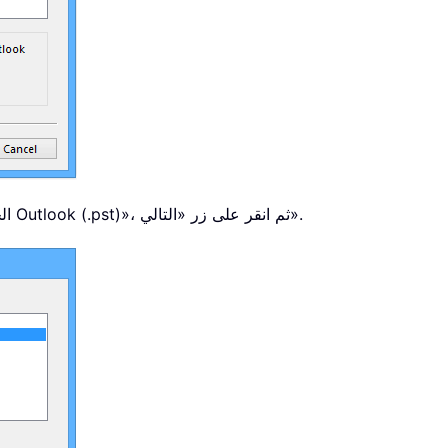
الخطوة 3: في مربع حوار استيراد الملف، اختر «ملف بيانات Outlook (.pst)»، ثم انقر على زر «التالي».