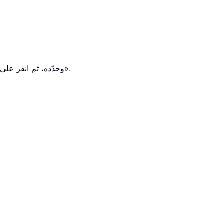
الخطوة 5: في مربع حوار «فتح ملف بيانات Outlook» الظاهر، ابحث عن ملف .pst الذي لم تفتحه بعدُ في Outlook، وحدّده، ثم انقر على زر «فتح».